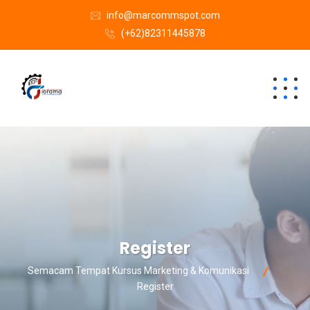
info@marcommspot.com
(+62)82311445878
Register
Semacam Tempat Kursus Marketing & Komunikasi
Register