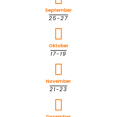
September
25-27
Oktober
17-19
November
21-23
Desember