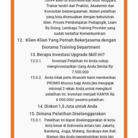
100++ klien di Indonesia dan Asia Tenggara.
Trainer terdiri dari Praktisi, Akademisi dan
Konsultan berpengalaman. Materi pelatihan
yang bisa disesuaikan dengan kebutuhan
klien. Proses Pembelajaran Pedagogik, Learn
By Doing. Lembaga Training Provider yang
sudah terdaftar Kemenkumham
Klien-Klien Yang Pernah Bekerjasama dengan
Diorama Training Department
Berapa Investasi Upgrade Skill Ini?
Investasi Pelatihan ini Anda cukup
menginvestasikan Uang Anda Senilai Rp
7.500.000
Anda tidak perlu khawatir kami memberikan
PROMO khusus bagi Anda jika mengajak
minimal 2 rekan Anda untuk mengikuti
pelatihan ini. Investasi menjadi HANYA Rp
6.000.000/ peserta pelatihan.
Diskon 1,5 Juta untuk Anda
Dimana Pelatihan Diselenggarakan
Pelatihan ini dapat diselenggarakan di kota-
kota besar di Indonesia antara lain Jakarta,
Bandung, Jogja, Malang, Surabaya dan Bali.
Namun jika Anda menginginkan kota lain