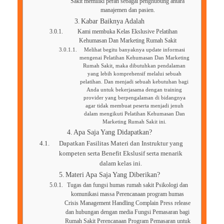
Sakit memiliki peran sebagai penghubung antara
manajemen dan pasien.
Kabar Baiknya Adalah
Kami membuka Kelas Ekslusive Pelatihan
Kehumasan Dan Marketing Rumah Sakit
Melihat begitu banyaknya update informasi
mengenai Pelatihan Kehumasan Dan Marketing
Rumah Sakit, maka dibutuhkan pendalaman
yang lebih komprehensif melalui sebuah
pelatihan. Dan menjadi sebuah kebutuhan bagi
Anda untuk bekerjasama dengan training
provider yang berpengalaman di bidangnya
agar tidak membuat peserta menjadi jenuh
dalam mengikuti Pelatihan Kehumasan Dan
Marketing Rumah Sakit ini.
Apa Saja Yang Didapatkan?
Dapatkan Fasilitas Materi dan Instruktur yang
kompeten serta Benefit Ekslusif serta menarik
dalam kelas ini.
Materi Apa Saja Yang Diberikan?
Tugas dan fungsi humas rumah sakit Psikologi dan
komunikasi massa Perencanaan program humas
Crisis Management Handling Complain Press release
dan hubungan dengan media Fungsi Pemasaran bagi
Rumah Sakit Perencanaan Program Pemasaran untuk