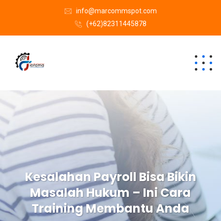
info@marcommspot.com
(+62)82311445878
Kesalahan Payroll Bisa Bikin
Masalah Hukum – Ini Cara
Training Membantu Anda