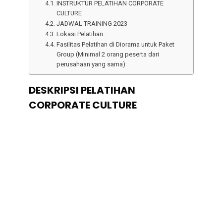
INSTRUKTUR PELATIHAN CORPORATE
CULTURE
JADWAL TRAINING 2023
Lokasi Pelatihan :
Fasilitas Pelatihan di Diorama untuk Paket
Group (Minimal 2 orang peserta dari
perusahaan yang sama):
DESKRIPSI PELATIHAN
CORPORATE CULTURE
Pelatihan corporate culture menjadi hal yang
utama bagi kesuksesan sebuah perusahaan.
Dengan memberikan panduan nilai-nilai, norma,
dan identitas perusahaan kepada karyawan,
pelatihan ini membangun landasan yang kokoh