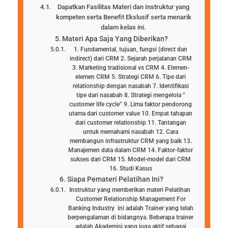
Dapatkan Fasilitas Materi dan Instruktur yang
kompeten serta Benefit Ekslusif serta menarik
dalam kelas ini.
Materi Apa Saja Yang Diberikan?
1. Fundamental, tujuan, fungsi (direct dan
indirect) dari CRM 2. Sejarah perjalanan CRM
3. Marketing tradisional vs CRM 4. Elemen-
elemen CRM 5. Strategi CRM 6. Tipe dari
relationship dengan nasabah 7. Identifikasi
tipe dari nasabah 8. Strategi mengelola “
customer life cycle” 9. Lima faktor pendorong
utama dari customer value 10. Empat tahapan
dari customer relationship 11. Tantangan
untuk memahami nasabah 12. Cara
membangun infrastruktur CRM yang baik 13.
Manajemen data dalam CRM 14. Faktor-faktor
sukses dari CRM 15. Model-model dari CRM
16. Studi Kasus
Siapa Pemateri Pelatihan Ini?
Instruktur yang memberikan materi Pelatihan
Customer Relationship Management For
Banking Industry ini adalah Trainer yang telah
berpengalaman di bidangnya. Beberapa trainer
adalah Akademisi yang juga aktif sebagai