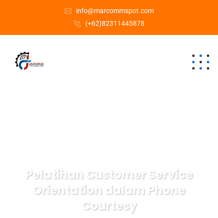
info@marcommspot.com
(+62)82311445878
Pelatihan Customer Service
Orientation dalam Phone
Courtesy