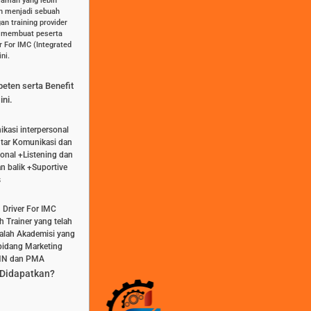
aman yang lebih
an menjadi sebuah
n training provider
k membuat peserta
r For IMC (Integrated
ni.
peten serta Benefit
ini.
kasi interpersonal
tar Komunikasi dan
onal +Listening dan
 balik +Suportive
s
 Driver For IMC
h Trainer yang telah
dalah Akademisi yang
 bidang Marketing
UMN dan PMA
 Didapatkan?