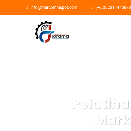
info@marcommspot.com
(+62)82311445878
Pelatiha
Mark