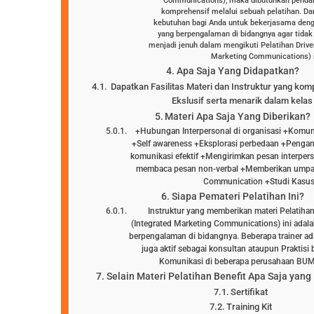
Communications), maka dibutuhkan pendal
komprehensif melalui sebuah pelatihan. D
kebutuhan bagi Anda untuk bekerjasama denga
yang berpengalaman di bidangnya agar tida
menjadi jenuh dalam mengikuti Pelatihan Drive
Marketing Communications) i
Apa Saja Yang Didapatkan?
Dapatkan Fasilitas Materi dan Instruktur yang kom
Ekslusif serta menarik dalam kelas 
Materi Apa Saja Yang Diberikan?
+Hubungan Interpersonal di organisasi +Komuni
+Self awareness +Eksplorasi perbedaan +Pengan
komunikasi efektif +Mengirimkan pesan interpers
membaca pesan non-verbal +Memberikan umpan
Communication +Studi Kasu
Siapa Pemateri Pelatihan Ini?
Instruktur yang memberikan materi Pelatihan
(Integrated Marketing Communications) ini adala
berpengalaman di bidangnya. Beberapa trainer a
juga aktif sebagai konsultan ataupun Praktisi
Komunikasi di beberapa perusahaan B
Selain Materi Pelatihan Benefit Apa Saja yang
Sertifikat
Training Kit