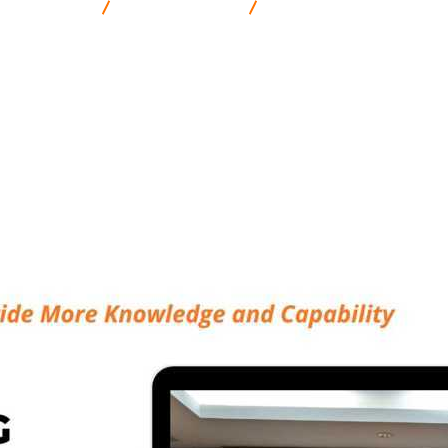
& Komunikasi
Communication
Pelatihan Driver For IMC (