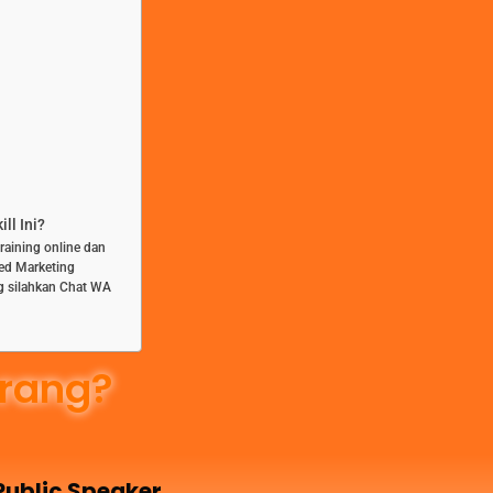
ll Ini?
training online dan
ted Marketing
g silahkan Chat WA
rang?
 Public Speaker