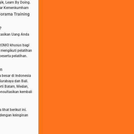
ik, Learn By Doing.
aftar Kemenkumham
iorama Training
?
stasikan Uang Anda
PROMO khusus bagi
 mengikuti pelatihan
eserta pelatihan.
an
a besar di Indonesia
Surabaya dan Bali.
rti Batam, Medan,
nsultasikan kembali
ihat berikut ini.
n dengan keinginan