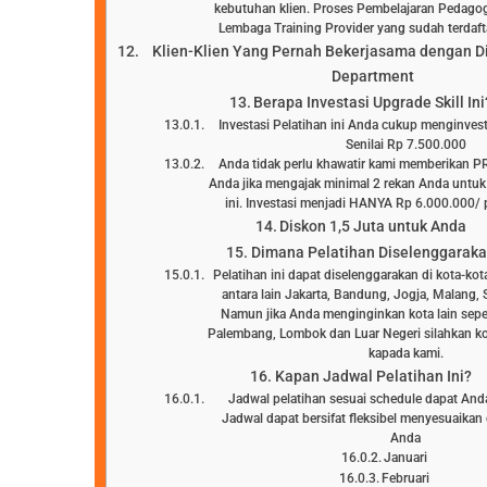
kebutuhan klien. Proses Pembelajaran Pedagog
Lembaga Training Provider yang sudah terd
Klien-Klien Yang Pernah Bekerjasama dengan D
Department
Berapa Investasi Upgrade Skill Ini
Investasi Pelatihan ini Anda cukup menginve
Senilai Rp 7.500.000
Anda tidak perlu khawatir kami memberikan 
Anda jika mengajak minimal 2 rekan Anda untuk
ini. Investasi menjadi HANYA Rp 6.000.000/ p
Diskon 1,5 Juta untuk Anda
Dimana Pelatihan Diselenggarak
Pelatihan ini dapat diselenggarakan di kota-kot
antara lain Jakarta, Bandung, Jogja, Malang, 
Namun jika Anda menginginkan kota lain sepe
Palembang, Lombok dan Luar Negeri silahkan ko
kapada kami.
Kapan Jadwal Pelatihan Ini?
Jadwal pelatihan sesuai schedule dapat Anda l
Jadwal dapat bersifat fleksibel menyesuaika
Anda
Januari
Februari