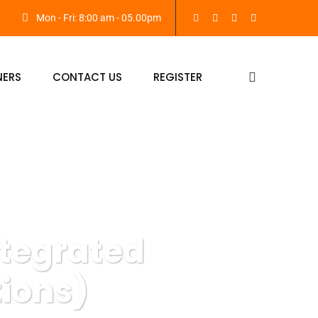
Mon - Fri: 8:00 am - 05.00pm
NERS
CONTACT US
REGISTER
ntegrated
ions)