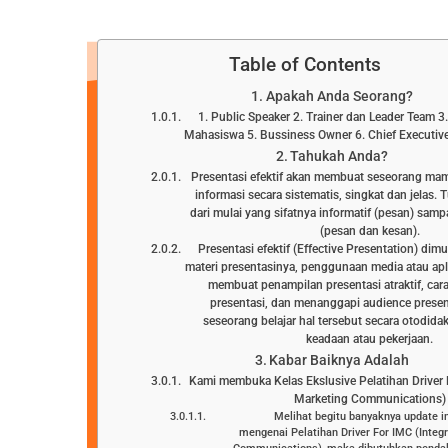
Table of Contents
Apakah Anda Seorang?
1. Public Speaker 2. Trainer dan Leader Team 
Mahasiswa 5. Bussiness Owner 6. Chief Executive
Tahukah Anda?
Presentasi efektif akan membuat seseorang m
informasi secara sistematis, singkat dan jelas.
dari mulai yang sifatnya informatif (pesan) samp
(pesan dan kesan).
Presentasi efektif (Effective Presentation) dim
materi presentasinya, penggunaan media atau ap
membuat penampilan presentasi atraktif, ca
presentasi, dan menanggapi audience pres
seseorang belajar hal tersebut secara otodida
keadaan atau pekerjaan.
Kabar Baiknya Adalah
Kami membuka Kelas Ekslusive Pelatihan Driver 
Marketing Communications)
Melihat begitu banyaknya update i
mengenai Pelatihan Driver For IMC (Integ