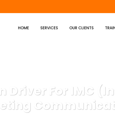
HOME
SERVICES
OUR CLIENTS
TRAI
n Driver For IMC (I
eting Communicat