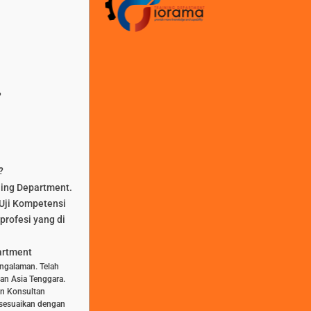
?
?
ning Department.
Uji Kompetensi
profesi yang di
artment
engalaman. Telah
dan Asia Tenggara.
dan Konsultan
isesuaikan dengan