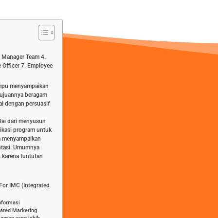
3. Manager Team 4.
 Officer 7. Employee
ampu menyampaikan
 Tujuannya beragam
ai dengan persuasif
ulai dari menyusun
likasi program untuk
ra menyampaikan
entasi. Umumnya
k karena tuntutan
For IMC (Integrated
nformasi
rated Marketing