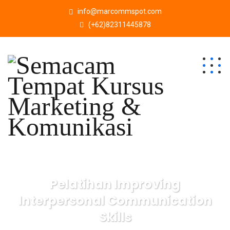
info@marcommspot.com
(+62)82311445878
Pelatihan Improving
Interpersonal Communication
Skills