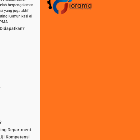
 telah berpengalaman
i yang juga aktif
eting Komunikasi di
 PMA
 Didapatkan?
?
?
ning Department.
Uji Kompetensi