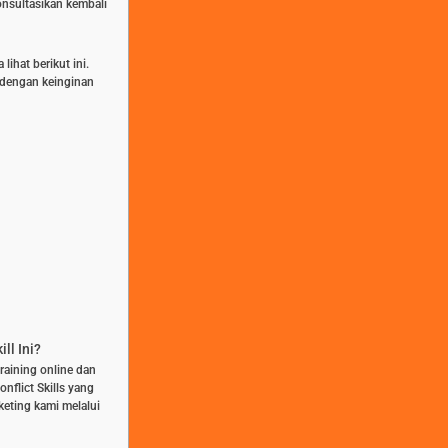
nsultasikan kembali
ihat berikut ini.
n dengan keinginan
ll Ini?
training online dan
flict Skills yang
keting kami melalui