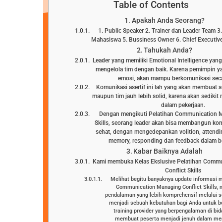
Table of Contents
Apakah Anda Seorang?
1. Public Speaker 2. Trainer dan Leader Team 
Mahasiswa 5. Bussiness Owner 6. Chief Executive
Tahukah Anda?
Leader yang memiliki Emotional Intelligence yan
mengelola tim dengan baik. Karena pemimpin y
emosi, akan mampu berkomunikasi secar
Komunikasi asertif ini lah yang akan membuat
maupun tim jauh lebih solid, karena akan sedikit 
dalam pekerjaan.
Dengan mengikuti Pelatihan Communication M
Skills, seorang leader akan bisa membangun kom
sehat, dengan mengedepankan volition, attendi
memory, responding dan feedback dalam b
Kabar Baiknya Adalah
Kami membuka Kelas Ekslusive Pelatihan Comm
Conflict Skills
Melihat begitu banyaknya update informasi 
Communication Managing Conflict Skills,
pendalaman yang lebih komprehensif melalui s
menjadi sebuah kebutuhan bagi Anda untuk 
training provider yang berpengalaman di bi
membuat peserta menjadi jenuh dalam men