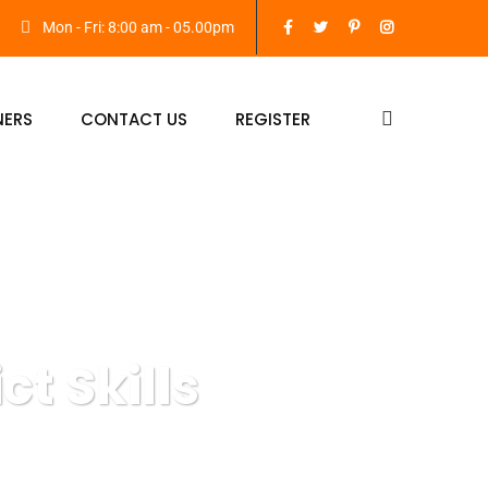
Mon - Fri: 8:00 am - 05.00pm
NERS
CONTACT US
REGISTER
t Skills
naging Conflict Skills