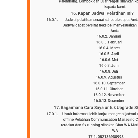
Palembang, Lombok dan Luar Negeri silahkan ko
kapada kami.
Kapan Jadwal Pelatihan Ini?
Jadwal pelatihan sesuai schedule dapat Anda l
Jadwal dapat bersifat fleksibel menyesuaika
Anda
Januari
Februari
Maret
April
Mei
Juni
Juli
Agustus
September
Oktober
November
Desember
Bagaimana Cara Saya untuk Upgrade Ski
Untuk informasi lebih lanjut mengenai jadwal 
offline Pelatihan Communication Managing Con
terdekat dan fix running silahkan Chat WA Mar
WA
082136930993