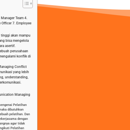
3. Manager Team 4.
 Officer 7. Employee
g tinggi akan mampu
ang bisa mengelola
a asertif.
 sebuah perusahaan
mengalami konflik di
anaging Conflict
unikasi yang lebih
ng, understanding,
erkomunikasi.
unication Managing
mengenai Pelatihan
 maka dibutuhkan
ebuah pelatihan. Dan
bekerjasama dengan
dangnya agar tidak
gikuti Pelatihan