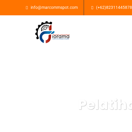
info@marcommspot.com
(+62)82311445878
Pelatih
Semacam Tempat Kur