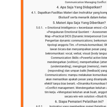
Communication Managing Conflict S
Apa Saja Yang Didapatkan?
Dapatkan Fasilitas Materi dan Instruktur yang kom
Ekslusif serta menarik dalam kelas 
Materi Apa Saja Yang Diberikan?
+ Emotional Intelligence + kecerdasan emosi +Ci
+Pengukuran Emotional Quotient – Assessmen
Map +Practical DICS (Dynamic Interpersonal Com
Pengertian dynamic communications; berkomuni
tipologi anggota Tim. +Formula komunikasi; SM
lawan bicara dan menyampaikan pesan yang 
bekromunikasi: vocal, verbal, visual (body langu
Communication Skills +Powerful active lis
mendengarkan (volition), memperhatikan (att
(understanding), mengingat (memory), mem
(responding) dan umpan balik (feedback) yang 
Communications: mampu melakukan komunikasi s
akan memastikan apakah pesan yang disampaik
efektif tanpa bias berarti. +Dinamika Komunikas
+Conflict management. Mendengarkan keluhan 
tim kerja. +Mengatasi keluhan anak buah, anggot
secara win-win solution +Studi K
Siapa Pemateri Pelatihan Ini?
Instruktur yang memberikan materi Pelatiha