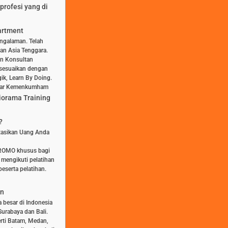
profesi yang di
artment
engalaman. Telah
dan Asia Tenggara.
dan Konsultan
isesuaikan dengan
ik, Learn By Doing.
aftar Kemenkumham
iorama Training
?
stasikan Uang Anda
PROMO khusus bagi
 mengikuti pelatihan
eserta pelatihan.
an
a besar di Indonesia
Surabaya dan Bali.
rti Batam, Medan,