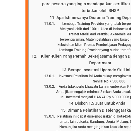
para peserta yang ingin mendapatkan sertifikat 
terbitkan oleh BNSP
Apa Istimewanya Diorama Training Dep
Lembaga Training Provider yang telah berp
Melayani lebih dari 100++ klien di Indonesia 
Trainer terdiri dari Praktisi, Akademisi 
berpengalaman. Materi pelatihan yang bisa d
kebutuhan klien. Proses Pembelajaran Pedagog
Lembaga Training Provider yang sudah terd
Klien-Klien Yang Pernah Bekerjasama dengan D
Department
Berapa Investasi Upgrade Skill Ini
Investasi Pelatihan ini Anda cukup menginve
Senilai Rp 7.500.000
Anda tidak perlu khawatir kami memberikan 
Anda jika mengajak minimal 2 rekan Anda untuk
ini. Investasi menjadi HANYA Rp 6.000.000/ p
Diskon 1,5 Juta untuk Anda
Dimana Pelatihan Diselenggarak
Pelatihan ini dapat diselenggarakan di kota-kot
antara lain Jakarta, Bandung, Jogja, Malang, 
Namun jika Anda menginginkan kota lain sepe