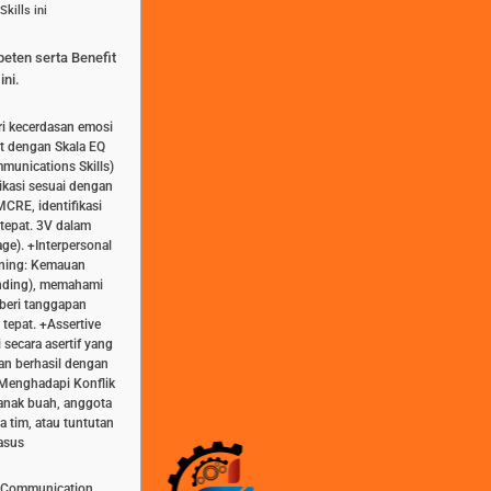
kills ini
peten serta Benefit
ini.
ri kecerdasan emosi
t dengan Skala EQ
munications Skills)
kasi sesuai dengan
CRE, identifikasi
tepat. 3V dalam
age). +Interpersonal
tening: Kemauan
ending), memahami
beri tanggapan
tepat. +Assertive
ecara asertif yang
an berhasil dengan
i Menghadapi Konflik
anak buah, anggota
a tim, atau tuntutan
asus
n Communication