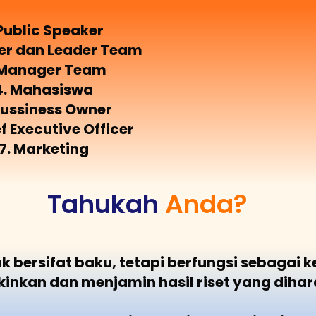
 Public Speaker
ner dan Leader Team
 Manager Team
4. Mahasiswa
Bussiness Owner
ef Executive Officer
7. Marketing
Tahukah
Anda?
dak bersifat baku, tetapi berfungsi sebaga
nkan dan menjamin hasil riset yang dihar