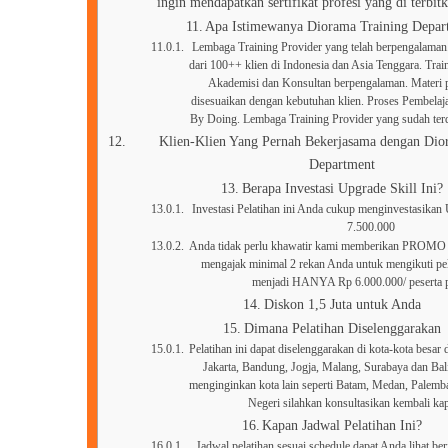
ingin mendapatkan sertifikat profesi yang di terbi
Apa Istimewanya Diorama Training Depar
Lembaga Training Provider yang telah berpengalaman.
dari 100++ klien di Indonesia dan Asia Tenggara. Trainer
Akademisi dan Konsultan berpengalaman. Materi p
disesuaikan dengan kebutuhan klien. Proses Pembelaj
By Doing. Lembaga Training Provider yang sudah t
Klien-Klien Yang Pernah Bekerjasama dengan Dio
Department
Berapa Investasi Upgrade Skill Ini?
Investasi Pelatihan ini Anda cukup menginvestasikan
7.500.000
Anda tidak perlu khawatir kami memberikan PROMO 
mengajak minimal 2 rekan Anda untuk mengikuti pela
menjadi HANYA Rp 6.000.000/ peserta p
Diskon 1,5 Juta untuk Anda
Dimana Pelatihan Diselenggarakan
Pelatihan ini dapat diselenggarakan di kota-kota besar d
Jakarta, Bandung, Jogja, Malang, Surabaya dan Ba
menginginkan kota lain seperti Batam, Medan, Palem
Negeri silahkan konsultasikan kembali ka
Kapan Jadwal Pelatihan Ini?
Jadwal pelatihan sesuai schedule dapat Anda lihat ber