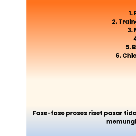
1.
2. Trai
3.
5. 
6. Chi
Fase-fase proses riset pasar ti
memungki