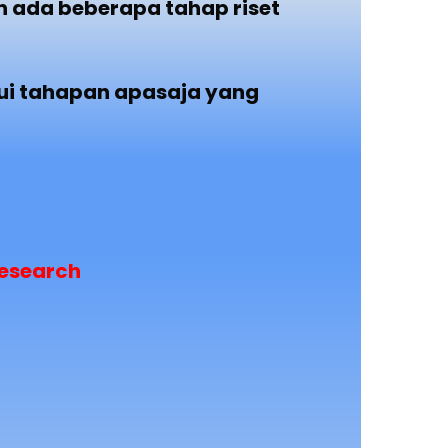
 ada beberapa tahap riset
ui tahapan apasaja yang
Research