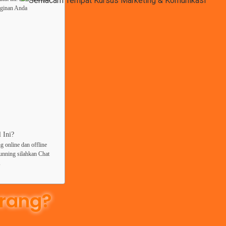
nginan Anda
 Ini?
g online dan offline
running silahkan Chat
A
rang?