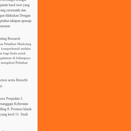
min hasil riset yang
ang sistematik dan
dapat dilakukan Dengan
etahui tahapan apasaja
masaran
eting Research
ai Pelatihan Marketing
 komprehensif melalui
an bagi Anda untuk
ngalaman di bidangnya
 mengikuti Pelatihan
eten serta Benefit
i.
ses Penjualan 3.
Menanggapi Keberatan
ling 8. Promosi klasik
 yang kecil 11. Studi