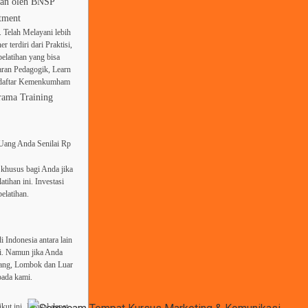
tkan oleh BNSP
tment
 Telah Melayani lebih
 terdiri dari Praktisi,
elatihan yang bisa
aran Pedagogik, Learn
erdaftar Kemenkumham
rama Training
 Uang Anda Senilai Rp
khusus bagi Anda jika
tihan ini. Investasi
elatihan.
i Indonesia antara lain
li. Namun jika Anda
bang, Lombok dan Luar
pada kami.
ikut ini. Jadwal dapat