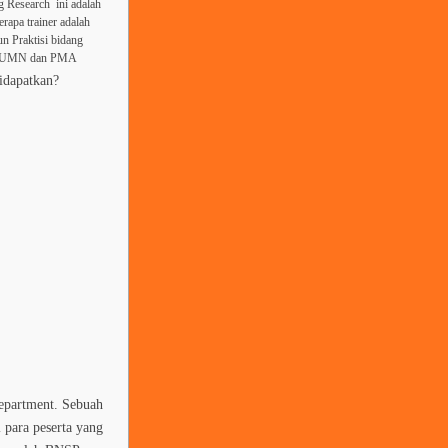
g Research ini adalah
rapa trainer adalah
un Praktisi bidang
n BUMN dan PMA
idapatkan?
Department. Sebuah
 para peserta yang