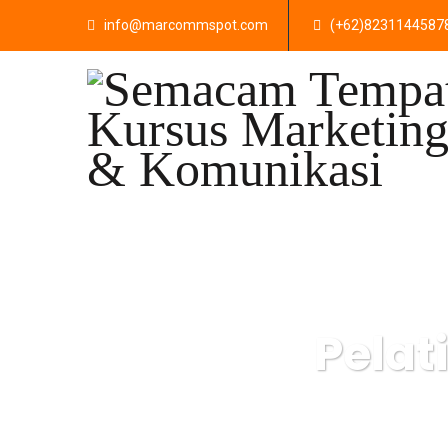
info@marcommspot.com
(+62)8231144587
Pelat
Semacam Tempat 