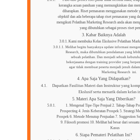
kerangka acuan panduan yang memungkinkan dan menja
diharapkan. Riset pemasaran menggunakan metode y
objektif dan ada beberapa tahap riset pemasaran yang 
mengikuti Pelatihan Marketing Research anda akan meng
yang dibutuhkan sebagai proses riset pe
Kabar Baiknya Adalah
Kami membuka Kelas Ekslusive Pelatihan Mark
Melihat begitu banyaknya update informasi mengen
Research, maka dibutuhkan pendalaman yang lebih
sebuah pelatihan. Dan menjadi sebuah kebutuh
bekerjasama dengan training provider yang berpe
agar tidak membuat peserta menjadi jenuh dalam
Marketing Research ini.
Apa Saja Yang Didapatkan?
Dapatkan Fasilitas Materi dan Instruktur yang komp
Ekslusif serta menarik dalam kelas in
Materi Apa Saja Yang Diberikan?
1. Mengenal Tipe-Tipe Penjual 2. Tahap-Tahap Pro
Prospecting 4. Jenis Keberatan Prospek 5. Strategi 
Prospek 6. Metode Menutup Penjualan 7. Suggestion Sel
9. Filosofi promosi 10. Melihat hal besar dari sesuatu
Kasus
Siapa Pemateri Pelatihan Ini?