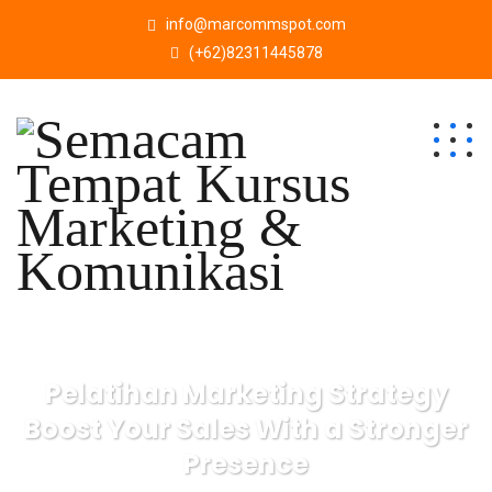
info@marcommspot.com
(+62)82311445878
Pelatihan Marketing Strategy
Boost Your Sales With a Stronger
Presence