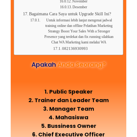
November
Desember
Bagaimana Cara Saya untuk Upgrade Skill Ini?
Untuk informasi lebih lanjut mengenai jadwal
training online dan offline Pelatihan Marketing
Strategy Boost Your Sales With a Stronger
Presence yang terdekat dan fix running silahkan
Chat WA Marketing kami melalui WA
082136930993
Apakah
Anda Seorang?
1. Public Speaker
2. Trainer dan Leader Team
3. Manager Team
4. Mahasiswa
5. Bussiness Owner
6. Chief Executive Officer