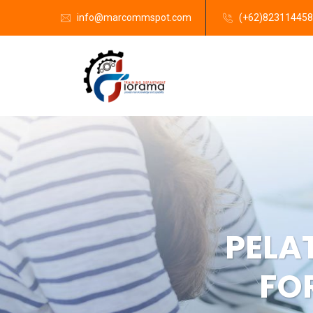
info@marcommspot.com
(+62)82311445
PELA
FO