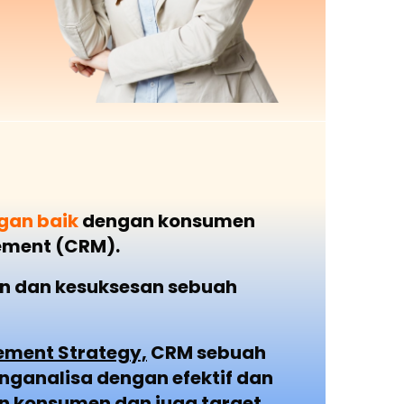
an baik
dengan konsumen
ement (CRM).
an dan kesuksesan sebuah
ement Strategy,
CRM sebuah
ganalisa dengan efektif dan
 konsumen dan juga target