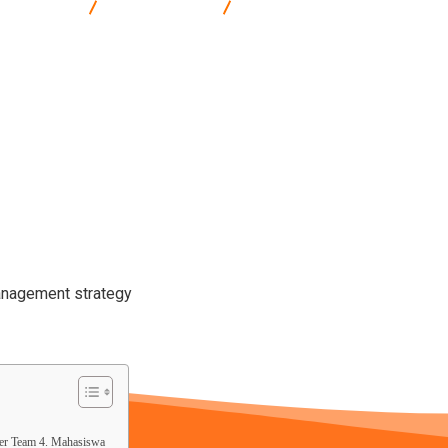
Komunikasi
Management
Pelatihan Overview Your Cust
ger Team 4. Mahasiswa