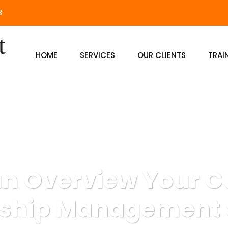
8
HOME
SERVICES
OUR CLIENTS
TRAI
an Overview Your 
nship Management 