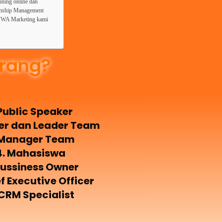
ining online dan
ionship Management
at WA Marketing kami
rang?
 Public Speaker
ner dan Leader Team
 Manager Team
4. Mahasiswa
Bussiness Owner
ef Executive Officer
 CRM Specialist