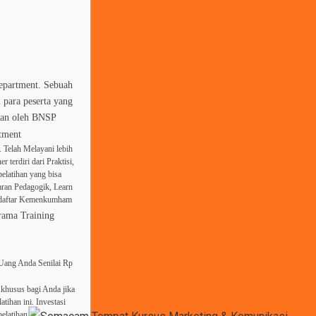
Department. Sebuah
 para peserta yang
tkan oleh BNSP
tment
 Telah Melayani lebih
 terdiri dari Praktisi,
elatihan yang bisa
aran Pedagogik, Learn
erdaftar Kemenkumham
rama Training
 Uang Anda Senilai Rp
khusus bagi Anda jika
tihan ini. Investasi
elatihan.