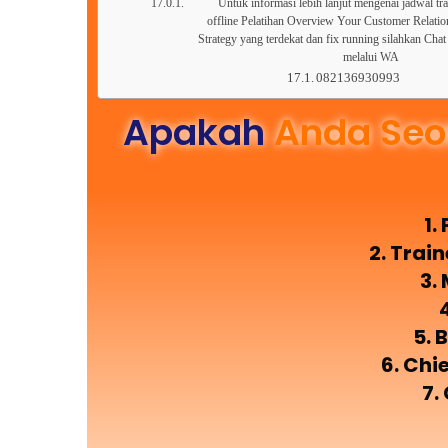
Untuk informasi lebih lanjut mengenai jadwal tra
offline Pelatihan Overview Your Customer Relat
Strategy yang terdekat dan fix running silahkan Ch
melalui WA
082136930993
Apakah
Anda Seo
1.
2. Trai
3.
5. 
6. Chi
7.