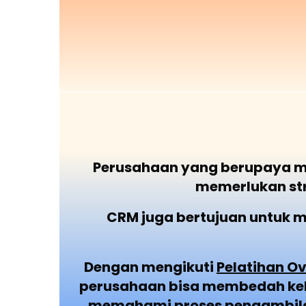
Perusahaan yang berupaya m
memerlukan st
CRM juga bertujuan untuk 
Dengan mengikuti
Pelatihan O
perusahaan bisa membedah keb
memahami proses pengambilan