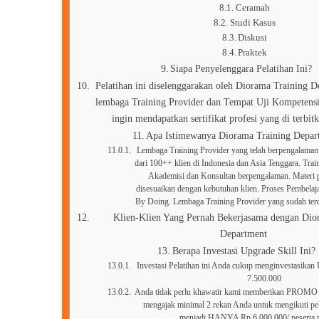
Ceramah
Studi Kasus
Diskusi
Praktek
Siapa Penyelenggara Pelatihan Ini?
Pelatihan ini diselenggarakan oleh Diorama Training 
lembaga Training Provider dan Tempat Uji Kompetensi
ingin mendapatkan sertifikat profesi yang di terbi
Apa Istimewanya Diorama Training Depar
Lembaga Training Provider yang telah berpengalaman.
dari 100++ klien di Indonesia dan Asia Tenggara. Trainer
Akademisi dan Konsultan berpengalaman. Materi p
disesuaikan dengan kebutuhan klien. Proses Pembelaj
By Doing. Lembaga Training Provider yang sudah t
Klien-Klien Yang Pernah Bekerjasama dengan Dio
Department
Berapa Investasi Upgrade Skill Ini?
Investasi Pelatihan ini Anda cukup menginvestasikan
7.500.000
Anda tidak perlu khawatir kami memberikan PROMO 
mengajak minimal 2 rekan Anda untuk mengikuti pela
menjadi HANYA Rp 6.000.000/ peserta p