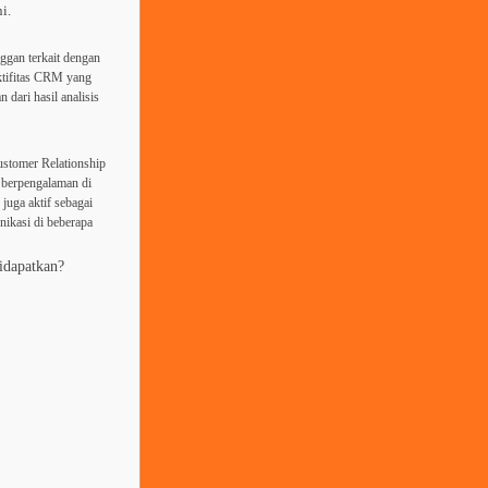
i.
ggan terkait dengan
ktifitas CRM yang
dari hasil analisis
stomer Relationship
 berpengalaman di
juga aktif sebagai
nikasi di beberapa
idapatkan?