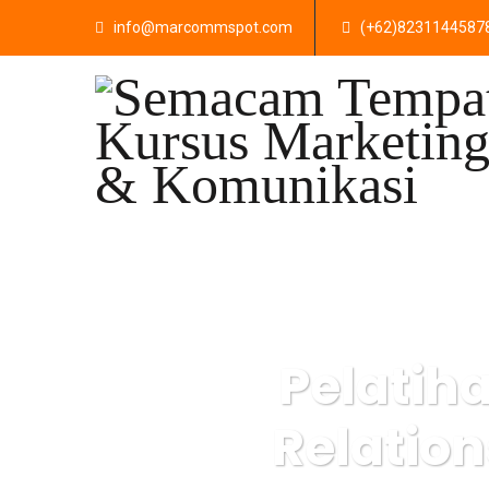
info@marcommspot.com
(+62)8231144587
Pelatih
Relatio