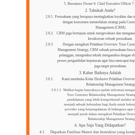
5. Bussiness Owner 6. Chief Executive Officer 7
Tahukah Anda?
Perusahaan yang berupaya meningkatkan loyalitas dan 
dengan konsumen memerlukan strategi pada Custo
Management (CRM).
CRM juga bertujuan untuk mengevaluasi dan menganali
kesuksesan sebuah perusahaan.
Dengan mengikuti Pelatihan Overview Your Custo
Management Strategy, CRM sebuah perusahaan bisa
pelanggan, mengetahui teknik menganalisa dengan e
proses pengambilan keputusan agar bisa mencapai k
juga target perusahaan.
Kabar Baiknya Adalah
Kami membuka Kelas Ekslusive Pelatihan Overvi
Relationship Management Strateg
Melihat begitu banyaknya update informasi menge
Your Customer Relationship Management Strate
pendalaman yang lebih komprehensif melalui se
menjadi sebuah kebutuhan bagi Anda untuk bekerj
provider yang berpengalaman di bidangnya agar 
menjadi jenuh dalam mengikuti Pelatihan Over
Relationship Management Strategy
Apa Saja Yang Didapatkan?
Dapatkan Fasilitas Materi dan Instruktur yang komp