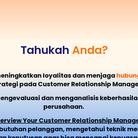
Tahukah
Anda?
eningkatkan loyalitas dan menjaga
hubung
rategi pada Customer Relationship Manag
mengevaluasi dan menganalisis keberhasil
perusahaan.
verview Your Customer Relationship Manag
utuhan pelanggan, mengetahui teknik men
 keputusan agar bisa mencapai kepuasan