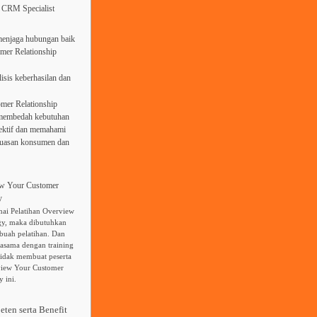
. CRM Specialist
menjaga hubungan baik
mer Relationship
sis keberhasilan dan
mer Relationship
 membedah kebutuhan
fektif dan memahami
epuasan konsumen dan
ew Your Customer
y
nai Pelatihan Overview
gy, maka dibutuhkan
buah pelatihan. Dan
asama dengan training
tidak membuat peserta
view Your Customer
 ini.
eten serta Benefit