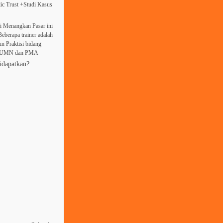
ic Trust +Studi Kasus
i Menangkan Pasar ini
Beberapa trainer adalah
un Praktisi bidang
n BUMN dan PMA
idapatkan?