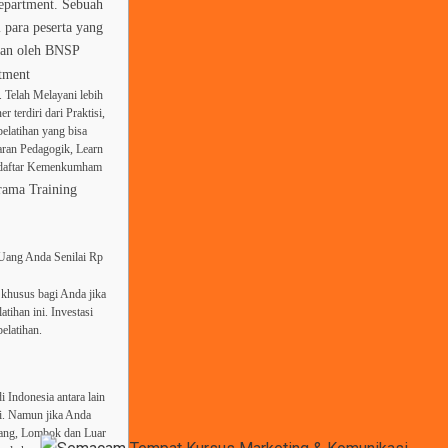
Department. Sebuah
 para peserta yang
tkan oleh BNSP
tment
 Telah Melayani lebih
 terdiri dari Praktisi,
elatihan yang bisa
aran Pedagogik, Learn
erdaftar Kemenkumham
rama Training
 Uang Anda Senilai Rp
khusus bagi Anda jika
tihan ini. Investasi
elatihan.
i Indonesia antara lain
li. Namun jika Anda
bang, Lombok dan Luar