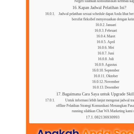
Negeri silahkan konsultasikan kembali ka
Kapan Jadwal Pelatihan Ini?
Jadwal pelatihan sesuai schedule dapat Anda lihat ber
bersifat fleksibel menyesuaikan dengan kei
Januari
Februari
Maret
April
Mei
Juni
Juli
Agustus
September
Oktober
November
Desember
Bagaimana Cara Saya untuk Upgrade Skill
Untuk informasi lebih lanjut mengenai jadwal tra
offline Pelatihan Strategi Komunikasi Menangkan Pasar
running silahkan Chat WA Marketing kami
082136930993
Apakah
Anda Seo