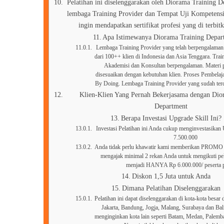
Pelatihan ini diselenggarakan oleh Diorama Training 
lembaga Training Provider dan Tempat Uji Kompetensi
ingin mendapatkan sertifikat profesi yang di terbi
Apa Istimewanya Diorama Training Depar
Lembaga Training Provider yang telah berpengalaman.
dari 100++ klien di Indonesia dan Asia Tenggara. Trainer
Akademisi dan Konsultan berpengalaman. Materi p
disesuaikan dengan kebutuhan klien. Proses Pembelaj
By Doing. Lembaga Training Provider yang sudah t
Klien-Klien Yang Pernah Bekerjasama dengan Dio
Department
Berapa Investasi Upgrade Skill Ini?
Investasi Pelatihan ini Anda cukup menginvestasikan
7.500.000
Anda tidak perlu khawatir kami memberikan PROMO 
mengajak minimal 2 rekan Anda untuk mengikuti pela
menjadi HANYA Rp 6.000.000/ peserta p
Diskon 1,5 Juta untuk Anda
Dimana Pelatihan Diselenggarakan
Pelatihan ini dapat diselenggarakan di kota-kota besar d
Jakarta, Bandung, Jogja, Malang, Surabaya dan Ba
menginginkan kota lain seperti Batam, Medan, Palem