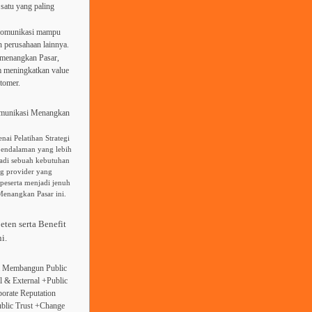
 satu yang paling
 komunikasi mampu
n perusahaan lainnya.
emenangkan Pasar,
m meningkatkan value
tomer.
omunikasi Menangkan
ai Pelatihan Strategi
endalaman yang lebih
jadi sebuah kebutuhan
ng provider yang
peserta menjadi jenuh
Menangkan Pasar ini.
eten serta Benefit
i.
i Membangun Public
l & External +Public
orate Reputation
ublic Trust +Change