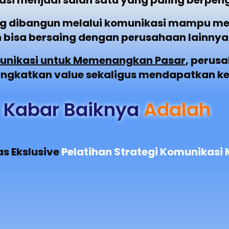
si menjadi salah satu yang paling berpen
ng dibangun melalui komunikasi mampu m
 bisa bersaing dengan perusahaan lainnya
munikasi untuk Memenangkan Pasar
, perus
ingkatkan value sekaligus mendapatkan k
Kabar Baiknya
Adalah
s Ekslusive
Pelatihan Strategi Komunikasi