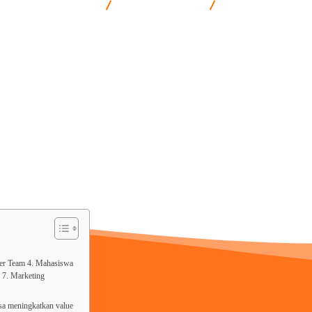
keting & Komunikasi
Communication
Pelatihan Strateg
ger Team 4. Mahasiswa
 7. Marketing
sa meningkatkan value