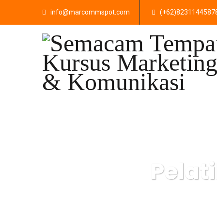
info@marcommspot.com
(+62)8231144587
Pelat