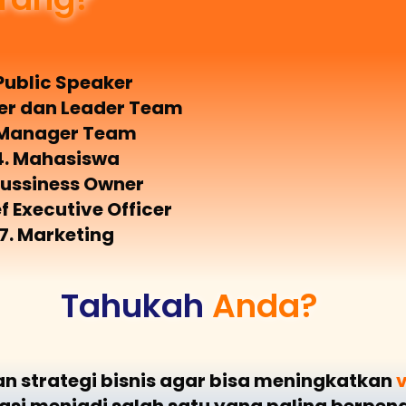
 Public Speaker
ner dan Leader Team
 Manager Team
4. Mahasiswa
Bussiness Owner
ef Executive Officer
7. Marketing
Tahukah
Anda?
strategi bisnis agar bisa meningkatkan