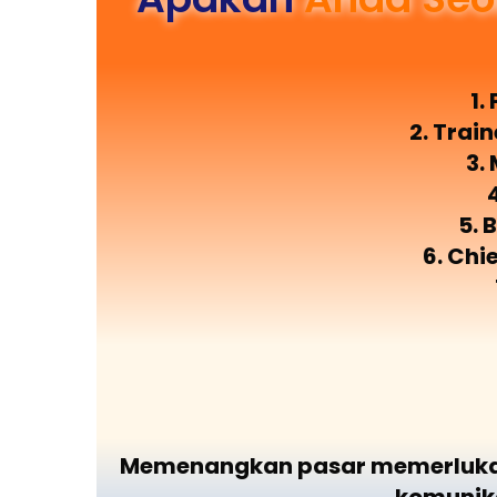
1.
2. Trai
3.
5. 
6. Chi
Memenangkan pasar memerlukan 