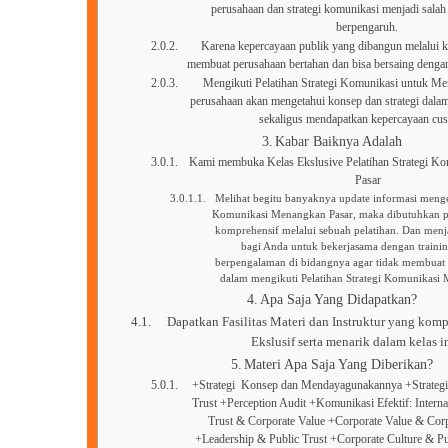
perusahaan dan strategi komunikasi menjadi salah
berpengaruh.
Karena kepercayaan publik yang dibangun melalui
membuat perusahaan bertahan dan bisa bersaing denga
Mengikuti Pelatihan Strategi Komunikasi untuk M
perusahaan akan mengetahui konsep dan strategi dala
sekaligus mendapatkan kepercayaan cus
Kabar Baiknya Adalah
Kami membuka Kelas Ekslusive Pelatihan Strategi K
Pasar
Melihat begitu banyaknya update informasi mengen
Komunikasi Menangkan Pasar, maka dibutuhkan p
komprehensif melalui sebuah pelatihan. Dan men
bagi Anda untuk bekerjasama dengan traini
berpengalaman di bidangnya agar tidak membuat 
dalam mengikuti Pelatihan Strategi Komunikasi 
Apa Saja Yang Didapatkan?
Dapatkan Fasilitas Materi dan Instruktur yang komp
Ekslusif serta menarik dalam kelas in
Materi Apa Saja Yang Diberikan?
+Strategi Konsep dan Mendayagunakannya +Strateg
Trust +Perception Audit +Komunikasi Efektif: Interna
Trust & Corporate Value +Corporate Value & Corp
+Leadership & Public Trust +Corporate Culture & P