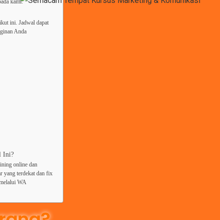
pada kami.
ikut ini. Jadwal dapat
nginan Anda
 Ini?
ining online dan
 yang terdekat dan fix
 melalui WA
rang?