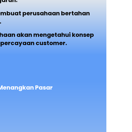
garuh.
embuat perusahaan bertahan
.
ahaan akan mengetahui konsep
epercayaan customer.
 Menangkan Pasar