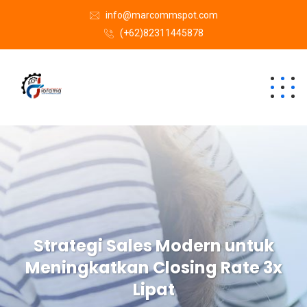
info@marcommspot.com
(+62)82311445878
Strategi Sales Modern untuk
Meningkatkan Closing Rate 3x
Lipat