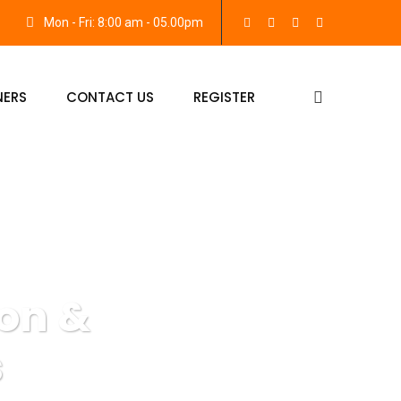
Mon - Fri: 8:00 am - 05.00pm
NERS
CONTACT US
REGISTER
on &
s