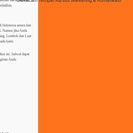
tihan ini. Investasi
elatihan.
i Indonesia antara lain
li. Namun jika Anda
bang, Lombok dan Luar
pada kami.
ikut ini. Jadwal dapat
nginan Anda