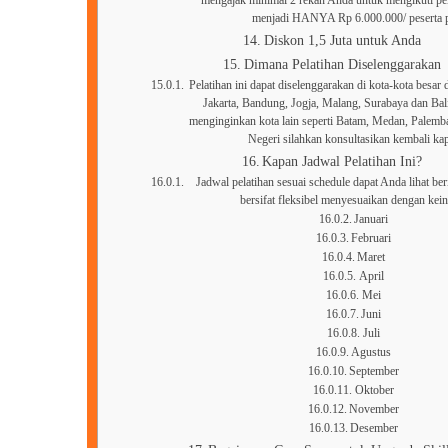
mengajak minimal 2 rekan Anda untuk mengikuti pela
menjadi HANYA Rp 6.000.000/ peserta p
Diskon 1,5 Juta untuk Anda
Dimana Pelatihan Diselenggarakan
Pelatihan ini dapat diselenggarakan di kota-kota besar d
Jakarta, Bandung, Jogja, Malang, Surabaya dan Ba
menginginkan kota lain seperti Batam, Medan, Palem
Negeri silahkan konsultasikan kembali ka
Kapan Jadwal Pelatihan Ini?
Jadwal pelatihan sesuai schedule dapat Anda lihat ber
bersifat fleksibel menyesuaikan dengan kei
Januari
Februari
Maret
April
Mei
Juni
Juli
Agustus
September
Oktober
November
Desember