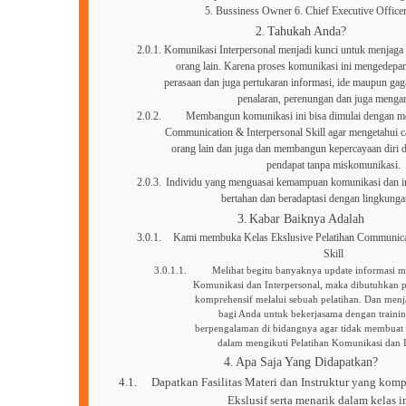
5. Bussiness Owner 6. Chief Executive Office
Tahukah Anda?
Komunikasi Interpersonal menjadi kunci untuk menjaga
orang lain. Karena proses komunikasi ini mengedepa
perasaan dan juga pertukaran informasi, ide maupun ga
penalaran, perenungan dan juga mengan
Membangun komunikasi ini bisa dimulai dengan me
Communication & Interpersonal Skill agar mengetahui 
orang lain dan juga dan membangun kepercayaan dir
pendapat tanpa miskomunikasi.
Individu yang menguasai kemampuan komunikasi dan int
bertahan dan beradaptasi dengan lingkunga
Kabar Baiknya Adalah
Kami membuka Kelas Ekslusive Pelatihan Communicat
Skill
Melihat begitu banyaknya update informasi m
Komunikasi dan Interpersonal, maka dibutuhkan 
komprehensif melalui sebuah pelatihan. Dan men
bagi Anda untuk bekerjasama dengan traini
berpengalaman di bidangnya agar tidak membuat 
dalam mengikuti Pelatihan Komunikasi dan In
Apa Saja Yang Didapatkan?
Dapatkan Fasilitas Materi dan Instruktur yang komp
Ekslusif serta menarik dalam kelas in