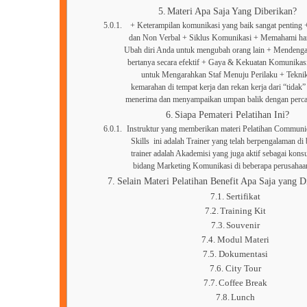
Materi Apa Saja Yang Diberikan?
+ Keterampilan komunikasi yang baik sangat penting
dan Non Verbal + Siklus Komunikasi + Memahami ha
Ubah diri Anda untuk mengubah orang lain + Mendenga
bertanya secara efektif + Gaya & Kekuatan Komunikasi
untuk Mengarahkan Staf Menuju Perilaku + Tekni
kemarahan di tempat kerja dan rekan kerja dari “tidak
menerima dan menyampaikan umpan balik dengan perca
Siapa Pemateri Pelatihan Ini?
Instruktur yang memberikan materi Pelatihan Communic
Skills ini adalah Trainer yang telah berpengalaman d
trainer adalah Akademisi yang juga aktif sebagai konsu
bidang Marketing Komunikasi di beberapa perus
Selain Materi Pelatihan Benefit Apa Saja yang D
Sertifikat
Training Kit
Souvenir
Modul Materi
Dokumentasi
City Tour
Coffee Break
Lunch