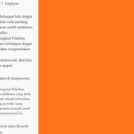
r 7. Employee
 hubungan baik dengan
nkan sudut pandang,
gasan sambil melakukan
alisa.
ngikuti Pelatihan
cara berhadapan dengan
i dalam mengemukakan
erpersonal, akan bisa
n apapun.
ion & Interpersonal
engenai Pelatihan
pendalaman yang lebih
jadi sebuah kebutuhan
ng provider yang
peserta menjadi jenuh
terpersonal ini.
eten serta Benefit
i.