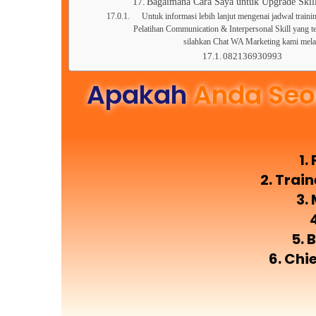
Bagaimana Cara Saya untuk Upgrade Skill
Untuk informasi lebih lanjut mengenai jadwal trainin
Pelatihan Communication & Interpersonal Skill yang te
silahkan Chat WA Marketing kami mel
082136930993
Apakah
Anda Seo
1.
2. Trai
3.
5. 
6. Chi