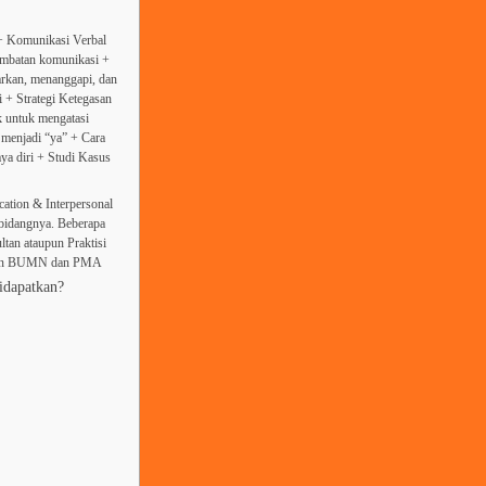
 + Komunikasi Verbal
mbatan komunikasi +
rkan, menanggapi, dan
 + Strategi Ketegasan
k untuk mengatasi
” menjadi “ya” + Cara
ya diri + Studi Kasus
ation & Interpersonal
i bidangnya. Beberapa
ltan ataupun Praktisi
ahaan BUMN dan PMA
idapatkan?