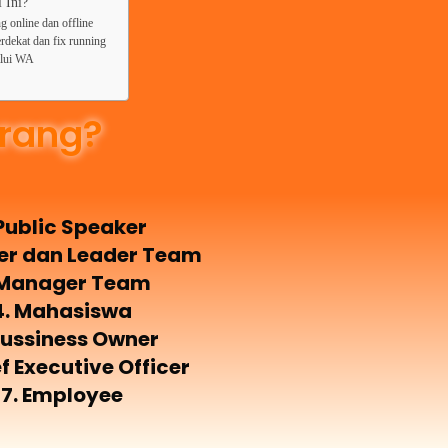
 Ini?
g online dan offline
rdekat dan fix running
alui WA
rang?
 Public Speaker
ner dan Leader Team
 Manager Team
4. Mahasiswa
Bussiness Owner
ef Executive Officer
7. Employee