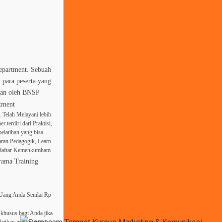
Department. Sebuah
 para peserta yang
tkan oleh BNSP
tment
 Telah Melayani lebih
 terdiri dari Praktisi,
elatihan yang bisa
aran Pedagogik, Learn
erdaftar Kemenkumham
rama Training
 Uang Anda Senilai Rp
khusus bagi Anda jika