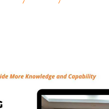
 Komunikasi
Communication
Training Customer Service E