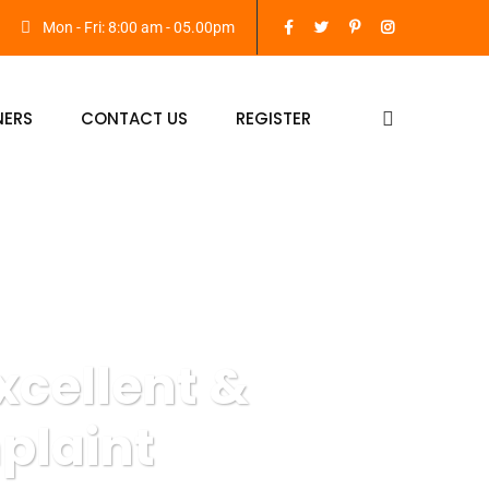
Mon - Fri: 8:00 am - 05.00pm
NERS
CONTACT US
REGISTER
xcellent &
plaint