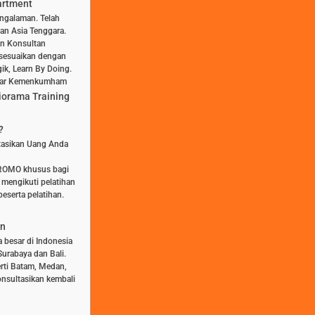
artment
engalaman. Telah
dan Asia Tenggara.
dan Konsultan
isesuaikan dengan
ik, Learn By Doing.
aftar Kemenkumham
iorama Training
?
stasikan Uang Anda
PROMO khusus bagi
 mengikuti pelatihan
eserta pelatihan.
an
a besar di Indonesia
Surabaya dan Bali.
rti Batam, Medan,
nsultasikan kembali