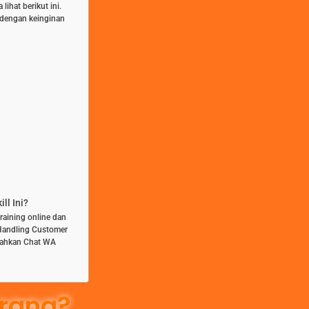
ihat berikut ini.
n dengan keinginan
ll Ini?
training online dan
 Handling Customer
ilahkan Chat WA
rang?