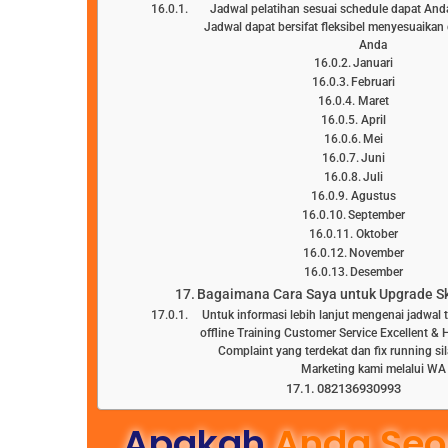
Jadwal pelatihan sesuai schedule dapat Anda l
Jadwal dapat bersifat fleksibel menyesuaika
Anda
Januari
Februari
Maret
April
Mei
Juni
Juli
Agustus
September
Oktober
November
Desember
Bagaimana Cara Saya untuk Upgrade Ski
Untuk informasi lebih lanjut mengenai jadwal 
offline Training Customer Service Excellent &
Complaint yang terdekat dan fix running s
Marketing kami melalui WA
082136930993
Apakah
Anda Seo