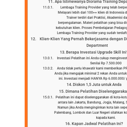
Apa Istimewanya Diorama Training Dep
Lembaga Training Provider yang telah berp
Melayani lebih dari 100++ klien di Indonesia 
Trainer terdiri dari Praktisi, Akademisi 
berpengalaman. Materi pelatihan yang bisa d
kebutuhan klien. Proses Pembelajaran Pedagog
Lembaga Training Provider yang sudah terd
Klien-Klien Yang Pernah Bekerjasama dengan D
Department
Berapa Investasi Upgrade Skill Ini
Investasi Pelatihan ini Anda cukup menginve
Senilai Rp 7.500.000
Anda tidak perlu khawatir kami memberikan 
Anda jika mengajak minimal 2 rekan Anda untuk
ini. Investasi menjadi HANYA Rp 6.000.000/ p
Diskon 1,5 Juta untuk Anda
Dimana Pelatihan Diselenggarak
Pelatihan ini dapat diselenggarakan di kota-kot
antara lain Jakarta, Bandung, Jogja, Malang, 
Namun jika Anda menginginkan kota lain sepe
Palembang, Lombok dan Luar Negeri silahkan ko
kapada kami.
Kapan Jadwal Pelatihan Ini?