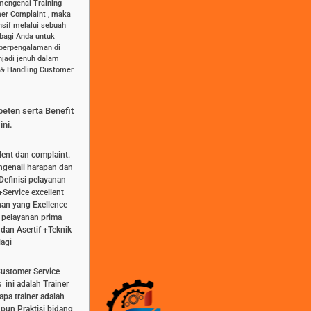
mengenai Training
mer Complaint , maka
sif melalui sebuah
 bagi Anda untuk
 berpengalaman di
jadi jenuh dalam
t & Handling Customer
peten serta Benefit
ini.
lent dan complaint.
genali harapan dan
efinisi pelayanan
Service excellent
nan yang Exellence
 pelayanan prima
dan Asertif +Teknik
agi
Customer Service
 ini adalah Trainer
pa trainer adalah
upun Praktisi bidang