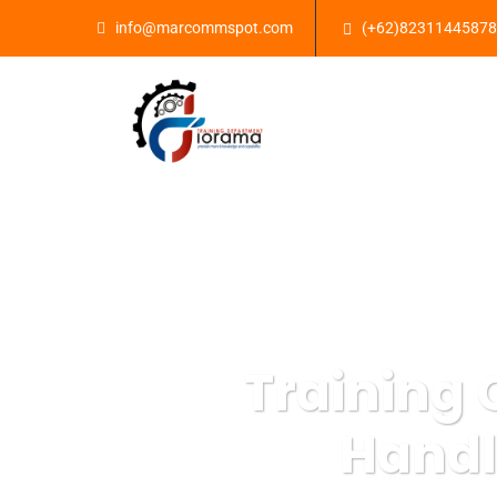
info@marcommspot.com
(+62)82311445878
Training 
Handl