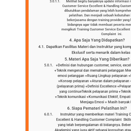
Melihat begitu banyaknya update informasi 
Customer Service Excellent & Handling Custo
dibutuhkan pendalaman yang lebih komprehen
pelatihan. Dan menjadi sebuah kebutuhan
bekerjasama dengan training provider yang
bidangnya agar tidak membuat peserta men
mengikuti Training Customer Service Excellen
Complaint ini.
Apa Saja Yang Didapatkan?
Dapatkan Fasilitas Materi dan Instruktur yang kom
Ekslusif serta menarik dalam kelas 
Materi Apa Saja Yang Diberikan?
+Definisi dan hubungan customer, service, excel
+Teknik mengenal dan memahami pelanggan Men
emosi pelanggan +Ruang Lingkup pelayanan +D
+Konsep pelayanan +Aturan dalam pelayanan +
(pelayanan prima) +Definisi Excellence +Pelaya
yang continueTeknik pelayanan prima +Teknik
+Teknik komunikasi +Komunikasi Efektif, Empati 
Menjaga Emosi + Masih banyak l
Siapa Pemateri Pelatihan Ini?
Instruktur yang memberikan materi Training 
Excellent & Handling Customer Complaint Skills
yang telah berpengalaman di bidangnya. Bebera
Akademisi yang juga aktif sebagai konsultan ata