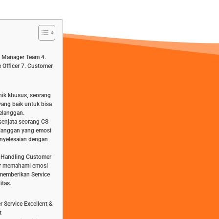
3. Manager Team 4.
 Officer 7. Customer
ik khusus, seorang
yang baik untuk bisa
pelanggan.
 senjata seorang CS
langgan yang emosi
enyelesaian dengan
& Handling Customer
jar memahami emosi
memberikan Service
itas.
 Service Excellent &
t