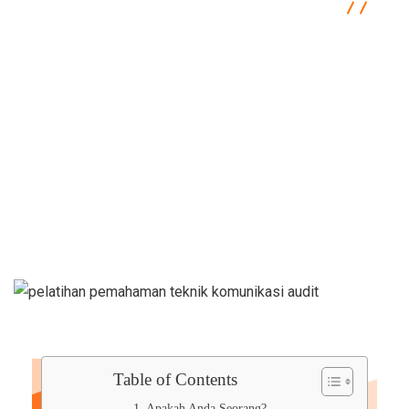
Semacam Tempat Kursus Marketing & Komunikasi
Communication
Training Teknik Komunikasi Audit dan
Pelaksanaan Reviu Kertas Kerja Audit Bagi Internal Auditor
Table of Contents
Apakah Anda Seorang?