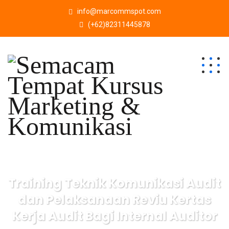
info@marcommspot.com
(+62)82311445878
Training Teknik Komunikasi Audit
dan Pelaksanaan Reviu Kertas
Kerja Audit Bagi Internal Auditor