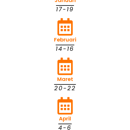
Januari
17-19
Februari
14-16
Maret
20-22
April
4-6