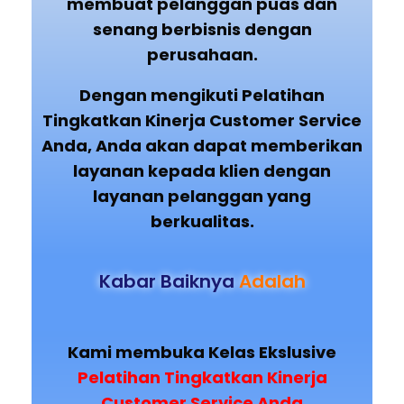
membuat pelanggan puas dan
senang berbisnis dengan
perusahaan.
Dengan mengikuti Pelatihan
Tingkatkan Kinerja Customer Service
Anda, Anda akan dapat memberikan
layanan kepada klien dengan
layanan pelanggan yang
berkualitas.
Kabar Baiknya
Adalah
Kami membuka Kelas Ekslusive
Pelatihan Tingkatkan Kinerja
Customer Service Anda