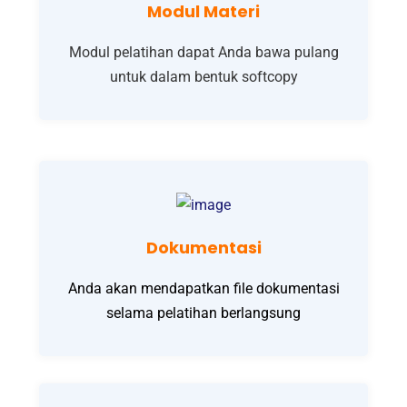
Modul Materi
Modul pelatihan dapat Anda bawa pulang
untuk dalam bentuk softcopy
Dokumentasi
Anda akan mendapatkan file dokumentasi
selama pelatihan berlangsung