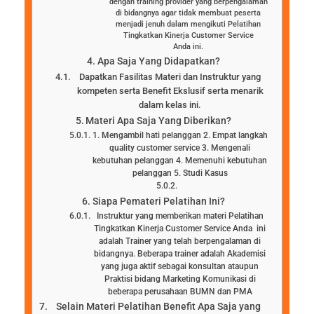
dengan training provider yang berpengalaman
di bidangnya agar tidak membuat peserta
menjadi jenuh dalam mengikuti Pelatihan
Tingkatkan Kinerja Customer Service
Anda ini.
Apa Saja Yang Didapatkan?
Dapatkan Fasilitas Materi dan Instruktur yang
kompeten serta Benefit Ekslusif serta menarik
dalam kelas ini.
Materi Apa Saja Yang Diberikan?
1. Mengambil hati pelanggan 2. Empat langkah
quality customer service 3. Mengenali
kebutuhan pelanggan 4. Memenuhi kebutuhan
pelanggan 5. Studi Kasus
Siapa Pemateri Pelatihan Ini?
Instruktur yang memberikan materi Pelatihan
Tingkatkan Kinerja Customer Service Anda ini
adalah Trainer yang telah berpengalaman di
bidangnya. Beberapa trainer adalah Akademisi
yang juga aktif sebagai konsultan ataupun
Praktisi bidang Marketing Komunikasi di
beberapa perusahaan BUMN dan PMA
Selain Materi Pelatihan Benefit Apa Saja yang