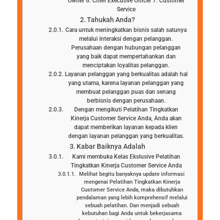
Owner 6. Chief Executive Officer 7. Customer
Service
Tahukah Anda?
Cara untuk meningkatkan bisnis salah satunya
melalui interaksi dengan pelanggan.
Perusahaan dengan hubungan pelanggan
yang baik dapat mempertahankan dan
menciptakan loyalitas pelanggan.
Layanan pelanggan yang berkualitas adalah hal
yang utama, karena layanan pelanggan yang
membuat pelanggan puas dan senang
berbisnis dengan perusahaan.
Dengan mengikuti Pelatihan Tingkatkan
Kinerja Customer Service Anda, Anda akan
dapat memberikan layanan kepada klien
dengan layanan pelanggan yang berkualitas.
Kabar Baiknya Adalah
Kami membuka Kelas Ekslusive Pelatihan
Tingkatkan Kinerja Customer Service Anda
Melihat begitu banyaknya update informasi
mengenai Pelatihan Tingkatkan Kinerja
Customer Service Anda, maka dibutuhkan
pendalaman yang lebih komprehensif melalui
sebuah pelatihan. Dan menjadi sebuah
kebutuhan bagi Anda untuk bekerjasama