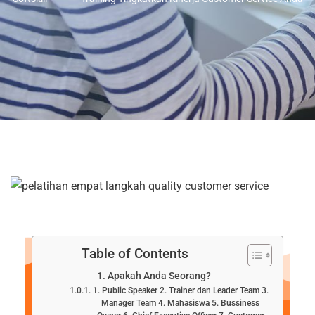
Table of Contents
Apakah Anda Seorang?
1. Public Speaker 2. Trainer dan Leader Team 3.
Manager Team 4. Mahasiswa 5. Bussiness