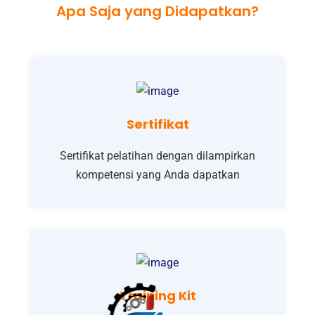
Apa Saja yang Didapatkan?
Sertifikat
Sertifikat pelatihan dengan dilampirkan
kompetensi yang Anda dapatkan
Training Kit