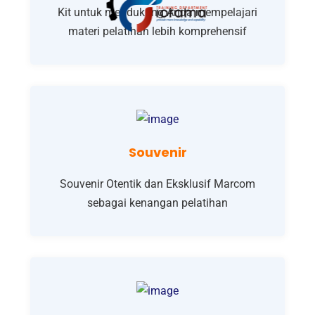
Kit untuk mendukung Anda mempelajari
materi pelatihan lebih komprehensif
Souvenir
Souvenir Otentik dan Eksklusif Marcom
sebagai kenangan pelatihan