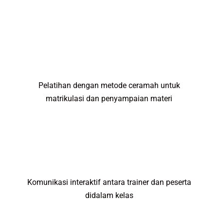
Pelatihan dengan metode ceramah untuk
matrikulasi dan penyampaian materi
Komunikasi interaktif antara trainer dan peserta
didalam kelas