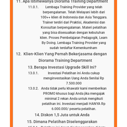
Apa Istimewanya Diorama Training Department
Lembaga Training Provider yang telah
berpengalaman. Telah Melayani lebih dari
100++ klien di Indonesia dan Asia Tenggara.
Trainer terdiri dari Praktisi, Akademisi dan
Konsultan berpengalaman. Materi pelatihan
yang bisa disesuaikan dengan kebutuhan
klien. Proses Pembelajaran Pedagogik, Learn
By Doing. Lembaga Training Provider yang
sudah terdaftar Kemenkumham
Klien-Klien Yang Pernah Bekerjasama dengan
Diorama Training Department
Berapa Investasi Upgrade Skill Ini?
Investasi Pelatihan ini Anda cukup
menginvestasikan Uang Anda Senilai Rp
7.500.000
Anda tidak perlu khawatir kami memberikan
PROMO khusus bagi Anda jika mengajak
minimal 2 rekan Anda untuk mengikuti
pelatihan ini. Investasi menjadi HANYA Rp
6.000.000/ peserta pelatihan.
Diskon 1,5 Juta untuk Anda
Dimana Pelatihan Diselenggarakan