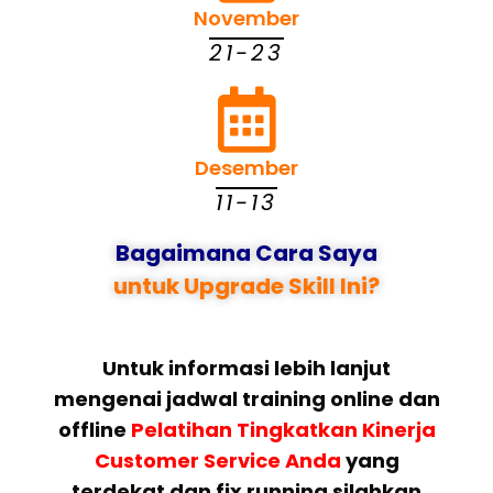
November
21-23
Desember
11-13
Bagaimana Cara Saya
untuk Upgrade Skill Ini?
Untuk informasi lebih lanjut
mengenai jadwal training online dan
offline
Pelatihan Tingkatkan Kinerja
Customer Service Anda
yang
terdekat dan fix running silahkan