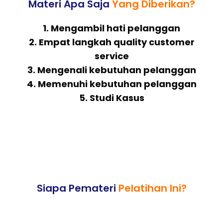
Materi Apa Saja
Yang Diberikan?
1. Mengambil hati pelanggan
2. Empat langkah quality customer
service
3. Mengenali kebutuhan pelanggan
4. Memenuhi kebutuhan pelanggan
5. Studi Kasus
Siapa Pemateri
Pelatihan Ini?