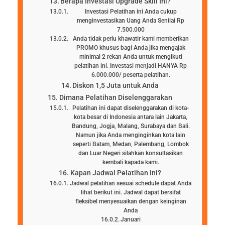
Berapa Investasi Upgrade Skill Ini?
Investasi Pelatihan ini Anda cukup
menginvestasikan Uang Anda Senilai Rp
7.500.000
Anda tidak perlu khawatir kami memberikan
PROMO khusus bagi Anda jika mengajak
minimal 2 rekan Anda untuk mengikuti
pelatihan ini. Investasi menjadi HANYA Rp
6.000.000/ peserta pelatihan.
Diskon 1,5 Juta untuk Anda
Dimana Pelatihan Diselenggarakan
Pelatihan ini dapat diselenggarakan di kota-
kota besar di Indonesia antara lain Jakarta,
Bandung, Jogja, Malang, Surabaya dan Bali.
Namun jika Anda menginginkan kota lain
seperti Batam, Medan, Palembang, Lombok
dan Luar Negeri silahkan konsultasikan
kembali kapada kami.
Kapan Jadwal Pelatihan Ini?
Jadwal pelatihan sesuai schedule dapat Anda
lihat berikut ini. Jadwal dapat bersifat
fleksibel menyesuaikan dengan keinginan
Anda
Januari