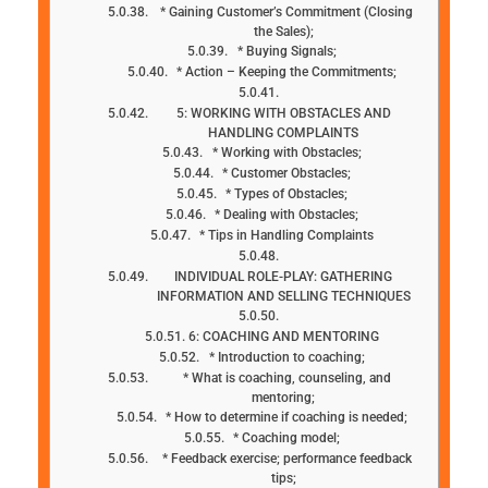
* Gaining Customer’s Commitment (Closing
the Sales);
* Buying Signals;
* Action – Keeping the Commitments;
5: WORKING WITH OBSTACLES AND
HANDLING COMPLAINTS
* Working with Obstacles;
* Customer Obstacles;
* Types of Obstacles;
* Dealing with Obstacles;
* Tips in Handling Complaints
INDIVIDUAL ROLE-PLAY: GATHERING
INFORMATION AND SELLING TECHNIQUES
6: COACHING AND MENTORING
* Introduction to coaching;
* What is coaching, counseling, and
mentoring;
* How to determine if coaching is needed;
* Coaching model;
* Feedback exercise; performance feedback
tips;