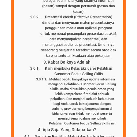
beragam dari mulai yang sifatnya informatif
(pesan) sampai dengan persuasif (pesan dan
kesan).
Presentasi efektif (Effective Presentation)
dimulai dari menyusun materi presentasinya,
penggunaan media atau aplikasi program
untuk membuat penampilan presentasi atraktif,
cara menyampaikan presentasi, dan
menanggapi audience presentasi. Umumnya
seseorang belajar hal tersebut secara otodidak
karena tuntutan keadaan atau pekerjaan.
Kabar Baiknya Adalah
Kami membuka Kelas Ekslusive Pelatihan
Customer Focus Selling Skills
Melihat begitu banyaknya update informasi
mengenai Pelatihan Customer Focus Selling
Skills, maka dibutuhkan pendalaman yang
lebih komprehensif melalui sebuah
pelatihan. Dan menjadi sebuah kebutuhan
bagi Anda untuk bekerjasama dengan
training provider yang berpengalaman di
bidangnya agar tidak membuat peserta
menjadi jenuh dalam mengikuti
Pelatihan Customer Focus Selling Skills ini.
Apa Saja Yang Didapatkan?
Dapatkan Fasilitas Materi dan Instruktur yang