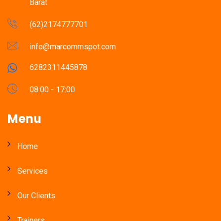
Barat
(62)2174777701
info@marcommspot.com
6282311445878
08:00 - 17:00
Menu
Home
Services
Our Clients
Trainers