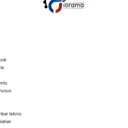
isik
la
entu
khusus
bar teknis
alahan