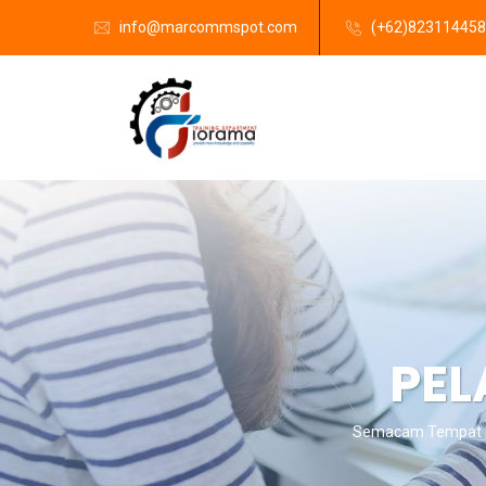
info@marcommspot.com
(+62)82311445
PEL
Semacam Tempat K