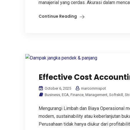
manajerial yang cerdas. Akurasi dalam mencata
Continue Reading
Effective Cost Accounti
October 6, 2025
marcommspot
Business
,
ECA
,
Finance
,
Management
,
Softskill
,
Str
Mengurangi Limbah dan Biaya Operasional mel
modern, sustainability atau keberlanjutan buka
Perusahaan tidak hanya diukur dari profitabilita