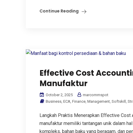
Continue Reading
Effective Cost Account
Manufaktur
October 2, 2025
marcommspot
Business
,
ECA
,
Finance
,
Management
,
Softskill
,
Str
Langkah Praktis Menerapkan Effective Cost Ac
manufaktur memiliki tantangan unik dalam ha
kompleks, bahan baku yang beragam, dan pers