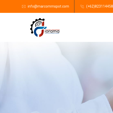
info@marcommspot.com
(+62)82311445