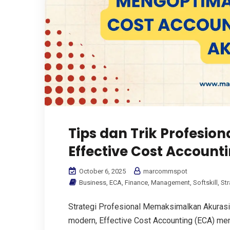
Tips dan Trik Profesi
Effective Cost Account
October 6, 2025
marcommspot
Business
,
ECA
,
Finance
,
Management
,
Softskill
,
Str
Strategi Profesional Memaksimalkan Akurasi 
modern, Effective Cost Accounting (ECA) me