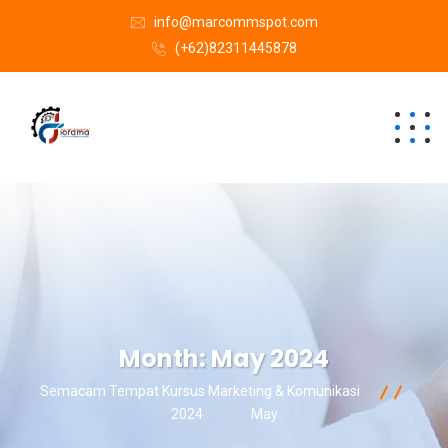
info@marcommspot.com
(+62)82311445878
Month:
May 2024
Semacam Tempat Kursus Marketing & Komunikasi
2024
May