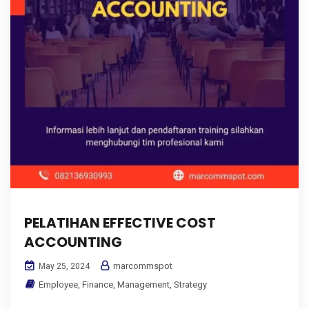
PELATIHAN EFFECTIVE COST
ACCOUNTING
marcommspot
May 25, 2024
Employee
,
Finance
,
Management
,
Strategy