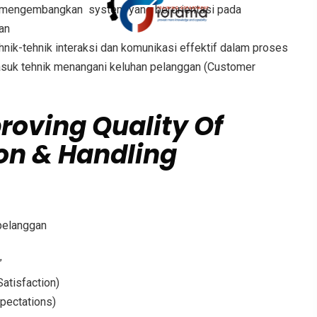
mengembangkan system yang berorientasi pada
an
ik-tehnik interaksi dan komunikasi effektif dalam proses
suk tehnik menangani keluhan pelanggan (Customer
roving Quality Of
on & Handling
 pelanggan
”
atisfaction)
pectations)