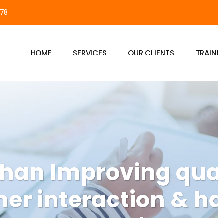
878
HOME
SERVICES
OUR CLIENTS
TRAIN
ihan Improving qual
er interaction & h