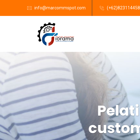
info@marcommspot.com
(+62)82311445
Pelat
custom