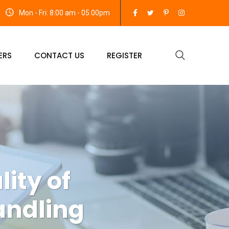
Mon - Fri: 8:00 am - 05.00pm
ERS
CONTACT US
REGISTER
ity of
andling