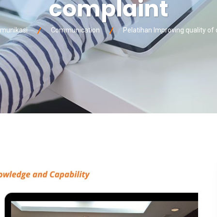
complaint
munikasi
Communication
Pelatihan Improving quality of