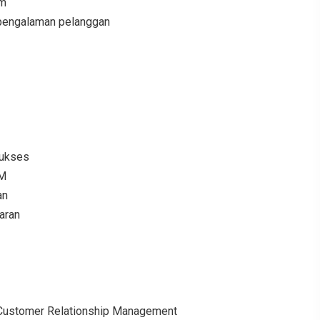
am
 pengalaman pelanggan
Sukses
RM
an
aran
Customer Relationship Management