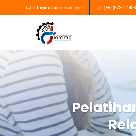
info@marcommspot.com
(+62)82311445
Pelatiha
Rel