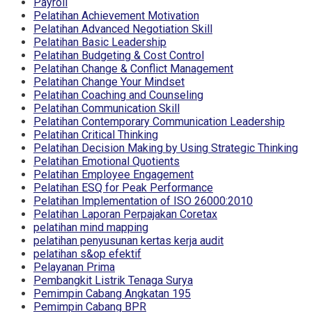
Payroll
Pelatihan Achievement Motivation
Pelatihan Advanced Negotiation Skill
Pelatihan Basic Leadership
Pelatihan Budgeting & Cost Control
Pelatihan Change & Conflict Management
Pelatihan Change Your Mindset
Pelatihan Coaching and Counseling
Pelatihan Communication Skill
Pelatihan Contemporary Communication Leadership
Pelatihan Critical Thinking
Pelatihan Decision Making by Using Strategic Thinking
Pelatihan Emotional Quotients
Pelatihan Employee Engagement
Pelatihan ESQ for Peak Performance
Pelatihan Implementation of ISO 26000:2010
Pelatihan Laporan Perpajakan Coretax
pelatihan mind mapping
pelatihan penyusunan kertas kerja audit
pelatihan s&op efektif
Pelayanan Prima
Pembangkit Listrik Tenaga Surya
Pemimpin Cabang Angkatan 195
Pemimpin Cabang BPR