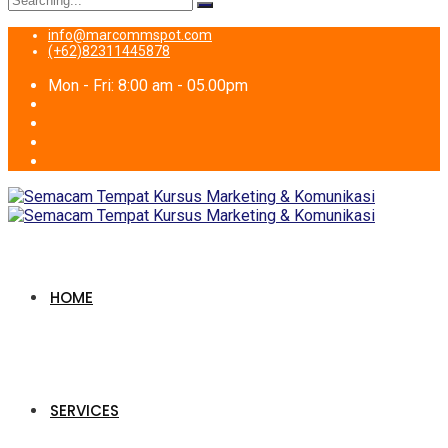
for:
info@marcommspot.com
(+62)82311445878
Mon - Fri: 8:00 am - 05.00pm
HOME
SERVICES