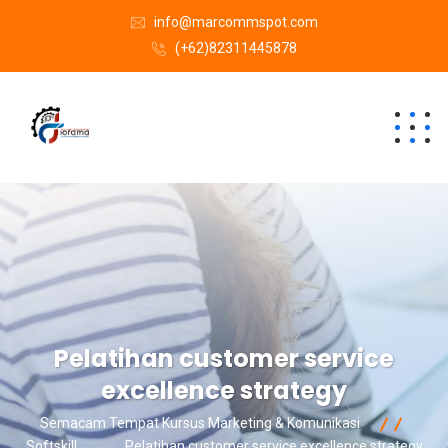
info@marcommspot.com
(+62)82311445878
Pelatihan customer service
excellence strategy
Semacam Tempat Kursus Marketing & Komunikasi
Softskill
Pelatihan customer service excellence strategy