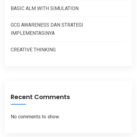
BASIC ALM WITH SIMULATION
GCG AWARENESS DAN STRATEGI
IMPLEMENTASINYA
CREATIVE THINKING
Recent Comments
No comments to show.