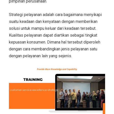
pimpinan perusahaan.
Strategi pelayanan adalah cara bagaimana menyikapi
suatu keadaan dan kenyataan dengan memberikan
solusi untuk mampu keluar dari keadaan tersebut.
Kualitas pelayanan dapat diartikan sebagai tingkat
kepuasan konsumen.
Dimana hal tersebut diperoleh
dengan cara membandingkan jenis pelayanan satu
dengan pelayanan lain yang sejenis.