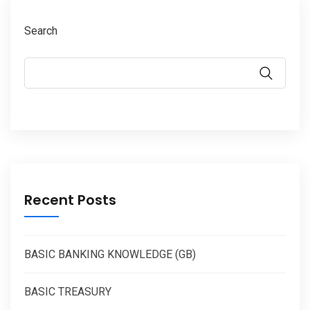
Search
Recent Posts
BASIC BANKING KNOWLEDGE (GB)
BASIC TREASURY