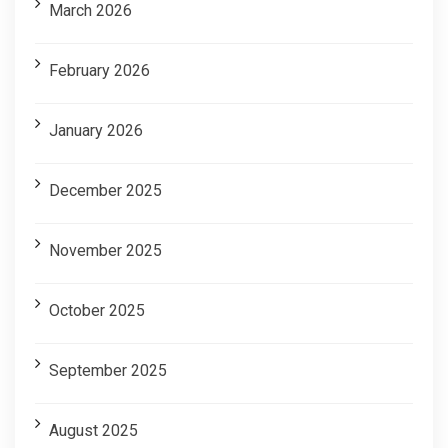
March 2026
February 2026
January 2026
December 2025
November 2025
October 2025
September 2025
August 2025