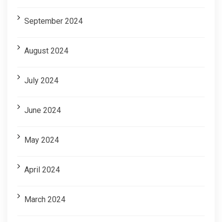
September 2024
August 2024
July 2024
June 2024
May 2024
April 2024
March 2024