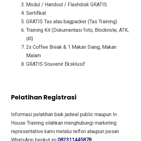
Modul / Handout / Flashdisk GRATIS
Sertifikat
GRATIS Tas atau bagpacker (Tas Training)
Training Kit (Dokumentasi foto, Blocknote, ATK,
dll)
2x Coffee Break & 1 Makan Siang, Makan
Malam
GRATIS Souvenir Eksklusif
Pelatihan Registrasi
Informasi pelatihan baik jadwal public maupun In
House Training silahkan menghubungi marketing
representative kami melalui telfon ataupun pesan
WhatsApp berikut ini
082311445878