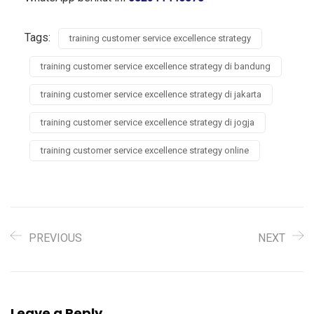
Tags:
training customer service excellence strategy
training customer service excellence strategy di bandung
training customer service excellence strategy di jakarta
training customer service excellence strategy di jogja
training customer service excellence strategy online
PREVIOUS
NEXT
Leave a Reply