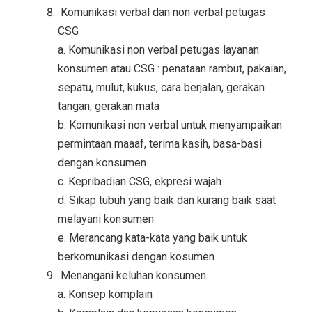
Komunikasi verbal dan non verbal petugas
CSG
a. Komunikasi non verbal petugas layanan
konsumen atau CSG : penataan rambut, pakaian,
sepatu, mulut, kukus, cara berjalan, gerakan
tangan, gerakan mata
b. Komunikasi non verbal untuk menyampaikan
permintaan maaaf, terima kasih, basa-basi
dengan konsumen
c. Kepribadian CSG, ekpresi wajah
d. Sikap tubuh yang baik dan kurang baik saat
melayani konsumen
e. Merancang kata-kata yang baik untuk
berkomunikasi dengan kosumen
Menangani keluhan konsumen
a. Konsep komplain