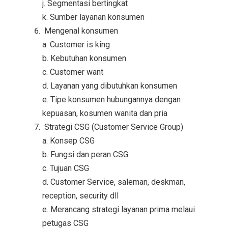
j. Segmentasi bertingkat
k. Sumber layanan konsumen
Mengenal konsumen
a. Customer is king
b. Kebutuhan konsumen
c. Customer want
d. Layanan yang dibutuhkan konsumen
e. Tipe konsumen hubungannya dengan
kepuasan, kosumen wanita dan pria
Strategi CSG (Customer Service Group)
a. Konsep CSG
b. Fungsi dan peran CSG
c. Tujuan CSG
d. Customer Service, saleman, deskman,
reception, security dll
e. Merancang strategi layanan prima melaui
petugas CSG