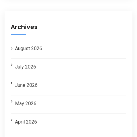
Archives
August 2026
July 2026
June 2026
May 2026
April 2026