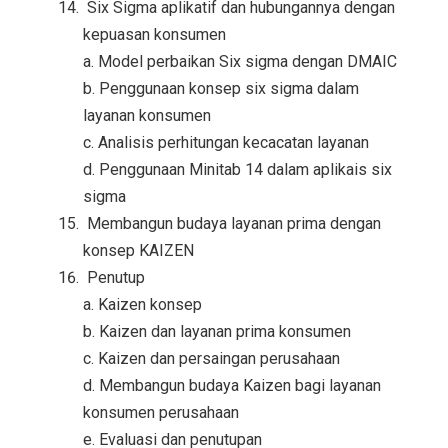
Six Sigma aplikatif dan hubungannya dengan
kepuasan konsumen
a. Model perbaikan Six sigma dengan DMAIC
b. Penggunaan konsep six sigma dalam
layanan konsumen
c. Analisis perhitungan kecacatan layanan
d. Penggunaan Minitab 14 dalam aplikais six
sigma
Membangun budaya layanan prima dengan
konsep KAIZEN
Penutup
a. Kaizen konsep
b. Kaizen dan layanan prima konsumen
c. Kaizen dan persaingan perusahaan
d. Membangun budaya Kaizen bagi layanan
konsumen perusahaan
e. Evaluasi dan penutupan