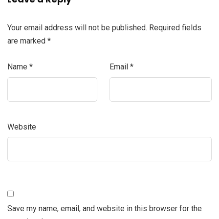
Your email address will not be published.
Required fields
are marked
*
Name
*
Email
*
Website
Save my name, email, and website in this browser for the