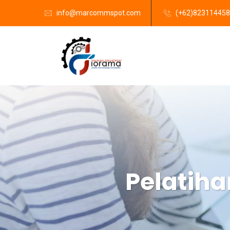
info@marcommspot.com
(+62)82311445
Pelatiha