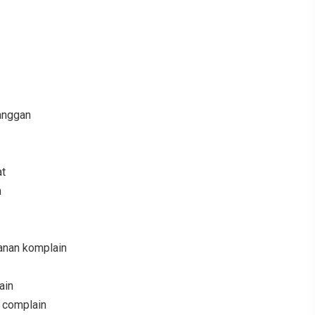
anggan
at
n
anan komplain
ain
i complain