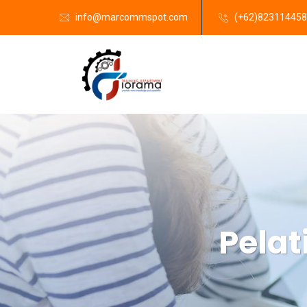
info@marcommspot.com
(+62)82311445
Pela