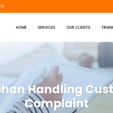
878
HOME
SERVICES
OUR CLIENTS
TRAIN
tihan Handling Cus
Complaint