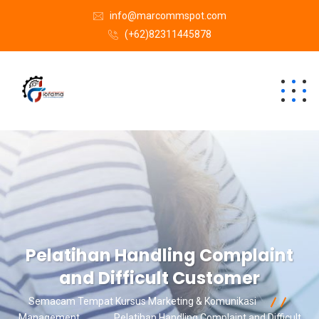
info@marcommspot.com
(+62)82311445878
Pelatihan Handling Complaint
and Difficult Customer
Semacam Tempat Kursus Marketing & Komunikasi
Management
Pelatihan Handling Complaint and Difficult