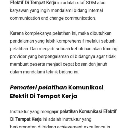
Efektif Di Tempat Kerja
ini adalah staf SDM atau
karyawan yang ingin mendalami bidang
internal
communication and change communication
.
Karena kompleksnya pelatihan ini, maka dibutuhkan
pendalaman yang lebih komprehensif melalui sebuah
pelatihan. Dan menjadi sebuah kebutuhan akan training
provider yang berpengalaman di bidangnya agar tidak
membuat peserta menjadi cepat bosan dan jenuh
dalam mendalami teknik bidang ini.
Pemateri
pelatihan
Komunikasi
Efektif Di Tempat Kerja
Instruktur yang mengajar
pelatihan
Komunikasi Efektif
Di Tempat Kerja
ini adalah instruktur yang
berkompeten di bidang achievement excellence in