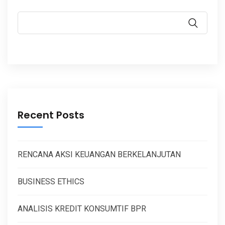
Recent Posts
RENCANA AKSI KEUANGAN BERKELANJUTAN
BUSINESS ETHICS
ANALISIS KREDIT KONSUMTIF BPR