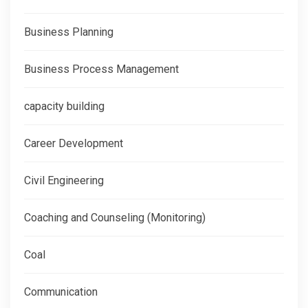
Business Planning
Business Process Management
capacity building
Career Development
Civil Engineering
Coaching and Counseling (Monitoring)
Coal
Communication