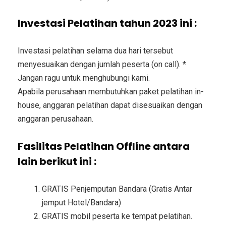
Investasi Pelatihan tahun 2023 ini :
Investasi pelatihan selama dua hari tersebut
menyesuaikan dengan jumlah peserta (on call). *
Jangan ragu untuk menghubungi kami.
Apabila perusahaan membutuhkan paket pelatihan in-
house, anggaran pelatihan dapat disesuaikan dengan
anggaran perusahaan.
Fasilitas Pelatihan Offline antara
lain berikut ini :
GRATIS Penjemputan Bandara (Gratis Antar
jemput Hotel/Bandara)
GRATIS mobil peserta ke tempat pelatihan.