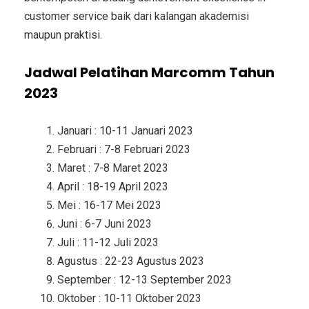
customer service baik dari kalangan akademisi
maupun praktisi.
Jadwal Pelatihan Marcomm Tahun
2023
Januari : 10-11 Januari 2023
Februari : 7-8 Februari 2023
Maret : 7-8 Maret 2023
April : 18-19 April 2023
Mei : 16-17 Mei 2023
Juni : 6-7 Juni 2023
Juli : 11-12 Juli 2023
Agustus : 22-23 Agustus 2023
September : 12-13 September 2023
Oktober : 10-11 Oktober 2023