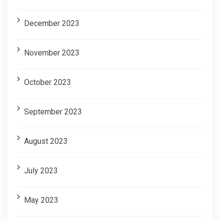
December 2023
November 2023
October 2023
September 2023
August 2023
July 2023
May 2023