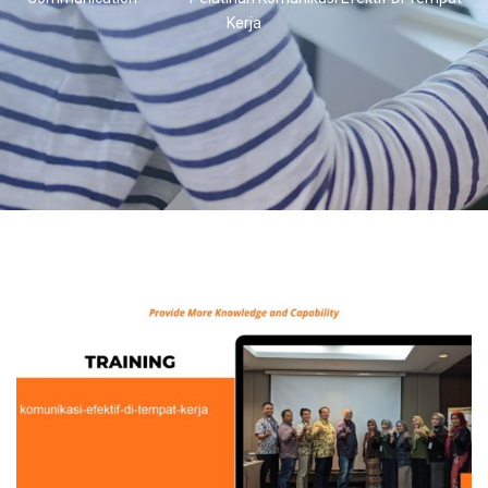
Kerja