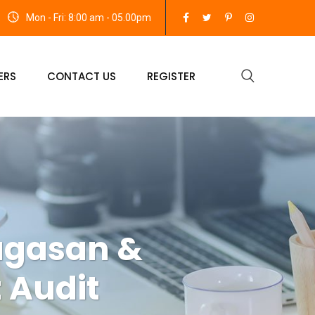
Mon - Fri: 8:00 am - 05.00pm
ERS
CONTACT US
REGISTER
ugasan &
 Audit