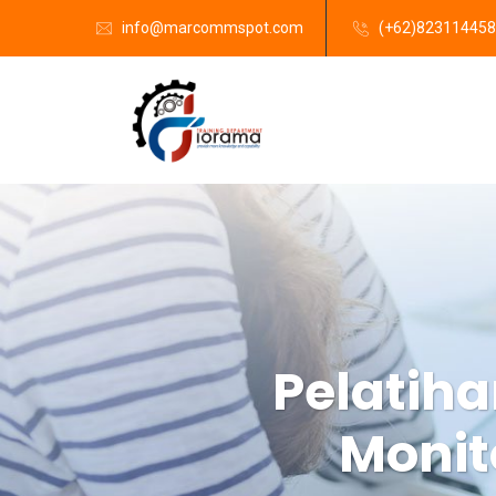
info@marcommspot.com
(+62)82311445
Pelatih
Monit