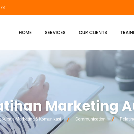
878
HOME
SERVICES
OUR CLIENTS
TRAIN
atihan Marketing A
ursus Marketing & Komunikasi
Communication
Pelatih