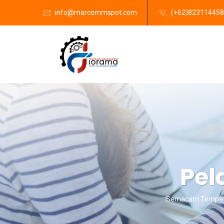
info@marcommspot.com
(+62)82311445
Pel
Semacam Tempat K