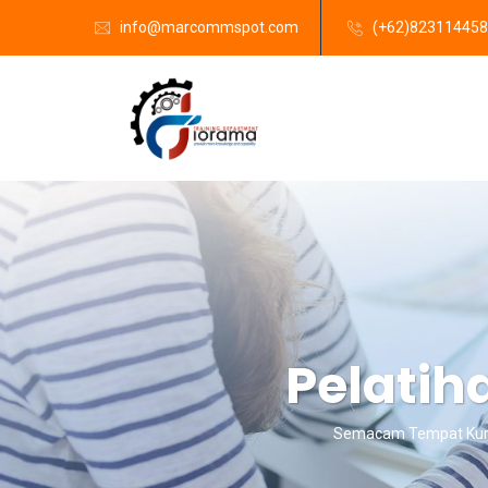
info@marcommspot.com
(+62)82311445
Pelati
Semacam Tempat Kurs