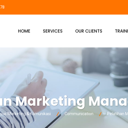
878
HOME
SERVICES
OUR CLIENTS
TRAIN
han Marketing Man
us Marketing & Komunikasi
Communication
Pelatihan 