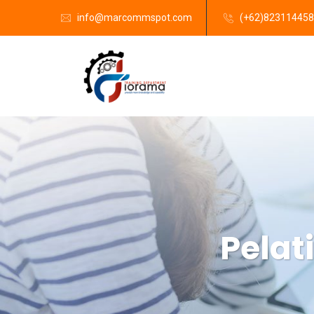
info@marcommspot.com
(+62)82311445
Pelat