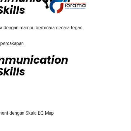
kills
a dengan mampu berbicara secara tegas
 percakapan.
mmunication
kills
sment dengan Skala EQ Map