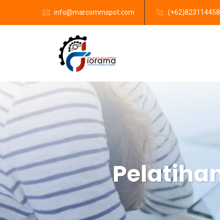
info@marcommspot.com
(+62)82311445
Pelatih