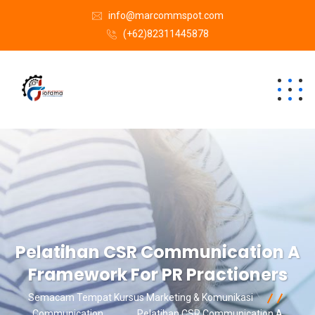
info@marcommspot.com
(+62)82311445878
Pelatihan CSR Communication A
Framework For PR Practioners
Semacam Tempat Kursus Marketing & Komunikasi
Communication
Pelatihan CSR Communication A