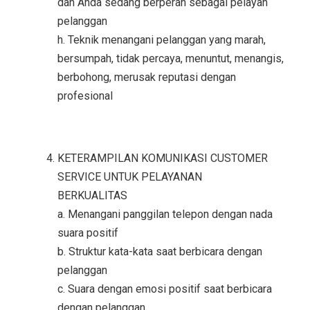
dan Anda sedang berperan sebagai pelayan
pelanggan
h. Teknik menangani pelanggan yang marah,
bersumpah, tidak percaya, menuntut, menangis,
berbohong, merusak reputasi dengan
profesional
KETERAMPILAN KOMUNIKASI CUSTOMER
SERVICE UNTUK PELAYANAN
BERKUALITAS
a. Menangani panggilan telepon dengan nada
suara positif
b. Struktur kata-kata saat berbicara dengan
pelanggan
c. Suara dengan emosi positif saat berbicara
dengan pelanggan