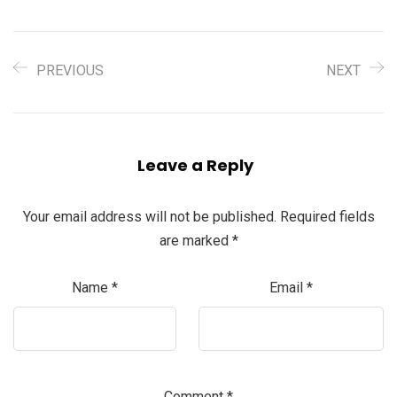
PREVIOUS
NEXT
Leave a Reply
Your email address will not be published.
Required fields
are marked
*
Name
*
Email
*
Comment
*