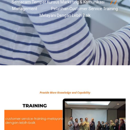
Semacam Tempat Kursus Marketing & Komunikasi
Management
Pelatihan Customer Service Training
Melayani Dengan Lebih Baik