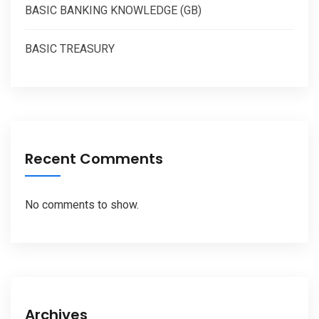
BASIC BANKING KNOWLEDGE (GB)
BASIC TREASURY
Recent Comments
No comments to show.
Archives