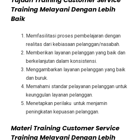
Tujuan
Training Customer Service
Training Melayani Dengan Lebih
Baik
Memfasilitasi proses pembelajaran dengan
realitas dari kebiasaan pelanggan/nasabah.
Memberikan layanan pelanggan yang baik dan
berkelanjutan dalam konsistensi.
Menggambarkan layanan pelanggan yang baik
dan buruk.
Memahami standar pelayanan pelanggan untuk
keunggulan layanan pelanggan.
Menetapkan perilaku untuk menjamin
peningkatan kepuasan pelanggan.
Materi
Training Customer Service
Training Melayani Dengan Lebih