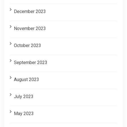
December 2023
November 2023
October 2023
September 2023
August 2023
July 2023
May 2023