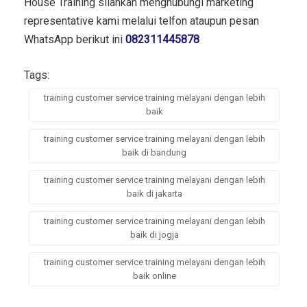
House Training silahkan menghubungi marketing
representative kami melalui telfon ataupun pesan
WhatsApp berikut ini
082311445878
Tags:
training customer service training melayani dengan lebih
baik
training customer service training melayani dengan lebih
baik di bandung
training customer service training melayani dengan lebih
baik di jakarta
training customer service training melayani dengan lebih
baik di jogja
training customer service training melayani dengan lebih
baik online