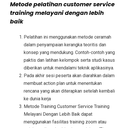
Metode
pelatihan customer service
training melayani dengan lebih
baik
Pelatihan ini menggunakan metode ceramah
dalam penyampaian kerangka teoritis dan
konsep yang mendukung. Contoh-contoh yang
paktis dan latihan kelompok serta studi kasus
diberikan untuk mendalami teknik aplikasinya.
Pada akhir sesi peserta akan diarahkan dalam
membuat action plan untuk menentukan
rencana yang akan diterapkan setelah kembali
ke dunia kerja
Metode
Training Customer Service Training
Melayani Dengan Lebih Baik
dapat
menggunakan fasilitas training zoom atau