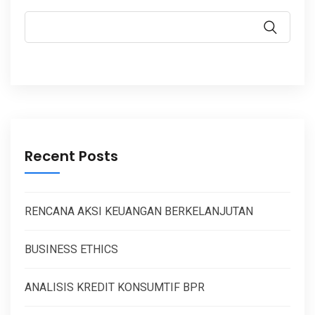
Recent Posts
RENCANA AKSI KEUANGAN BERKELANJUTAN
BUSINESS ETHICS
ANALISIS KREDIT KONSUMTIF BPR