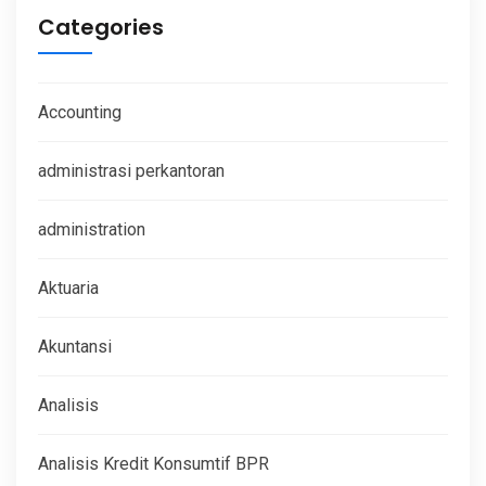
Categories
Accounting
administrasi perkantoran
administration
Aktuaria
Akuntansi
Analisis
Analisis Kredit Konsumtif BPR