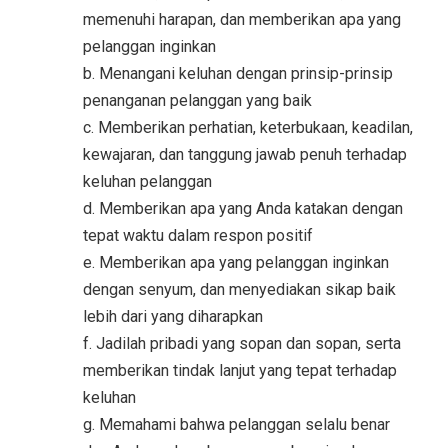
memenuhi harapan, dan memberikan apa yang
pelanggan inginkan
b. Menangani keluhan dengan prinsip-prinsip
penanganan pelanggan yang baik
c. Memberikan perhatian, keterbukaan, keadilan,
kewajaran, dan tanggung jawab penuh terhadap
keluhan pelanggan
d. Memberikan apa yang Anda katakan dengan
tepat waktu dalam respon positif
e. Memberikan apa yang pelanggan inginkan
dengan senyum, dan menyediakan sikap baik
lebih dari yang diharapkan
f. Jadilah pribadi yang sopan dan sopan, serta
memberikan tindak lanjut yang tepat terhadap
keluhan
g. Memahami bahwa pelanggan selalu benar