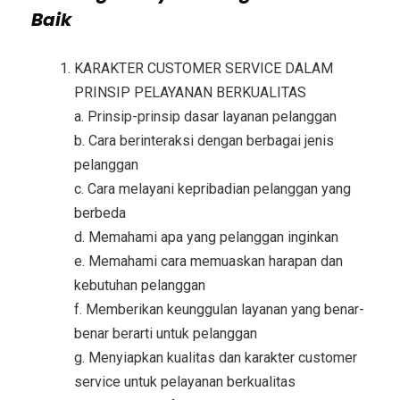
Baik
KARAKTER CUSTOMER SERVICE DALAM
PRINSIP PELAYANAN BERKUALITAS
a. Prinsip-prinsip dasar layanan pelanggan
b. Cara berinteraksi dengan berbagai jenis
pelanggan
c. Cara melayani kepribadian pelanggan yang
berbeda
d. Memahami apa yang pelanggan inginkan
e. Memahami cara memuaskan harapan dan
kebutuhan pelanggan
f. Memberikan keunggulan layanan yang benar-
benar berarti untuk pelanggan
g. Menyiapkan kualitas dan karakter customer
service untuk pelayanan berkualitas