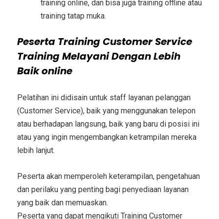
training online, dan bisa juga training offline atau
training tatap muka.
Peserta
Training Customer Service
Training Melayani Dengan Lebih
Baik
online
Pelatihan ini didisain untuk staff layanan pelanggan
(Customer Service), baik yang menggunakan telepon
atau berhadapan langsung, baik yang baru di posisi ini
atau yang ingin mengembangkan ketrampilan mereka
lebih lanjut.
Peserta akan memperoleh keterampilan, pengetahuan
dan perilaku yang penting bagi penyediaan layanan
yang baik dan memuaskan.
Peserta yang dapat mengikuti
Training Customer