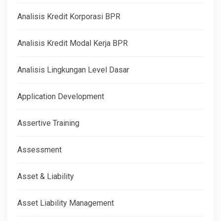
Analisis Kredit Korporasi BPR
Analisis Kredit Modal Kerja BPR
Analisis Lingkungan Level Dasar
Application Development
Assertive Training
Assessment
Asset & Liability
Asset Liability Management